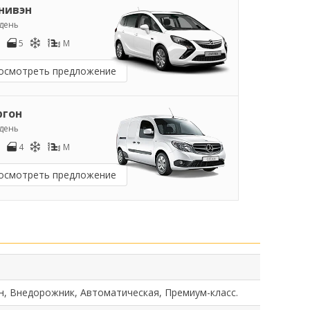
нивэн
/день
5
M
осмотреть предложение
ргон
/день
4
M
осмотреть предложение
н, Внедорожник, Автоматическая, Премиум-класс.