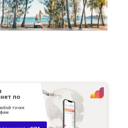
и
нет по
любой точке
ифам