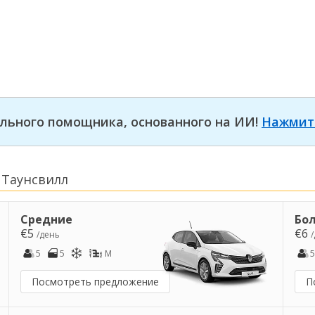
льного помощника, основанного на ИИ!
Нажмит
 Таунсвилл
Средние
Бо
€5
€6
/день
5
5
M
5
Посмотреть предложение
П