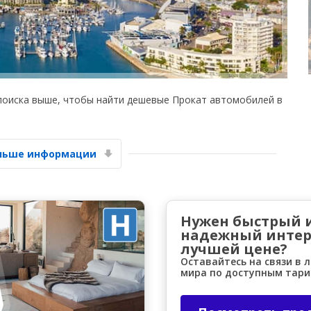
поиска выше, чтобы найти дешевые Прокат автомобилей в
Лучшие сбережения
Получите доступ к эксклюзивным
предложениям партнёров
ольше информации
Войти с помощью eLink
Нужен быстрый 
надежный интер
лучшей цене?
Оставайтесь на связи в 
мира по доступным тар