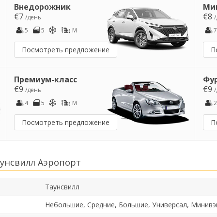
Внедорожник
Ми
€7
€8
/день
5
5
M
7
Посмотреть предложение
П
Премиум-класс
Фу
€9
€9
/день
4
5
M
2
Посмотреть предложение
П
унсвилл Аэропорт
Таунсвилл
Небольшие, Средние, Большие, Универсал, Минивэ