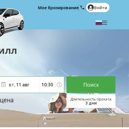
Мое бронирование
Войти
Выберите язык
English
Español
вилл
Deutsch
Français
Italiano
Nederlands
Português
English (US)
Polski
Türkçe
Поиск
вт,
11
авг
Română
Ελληνικά
Русский
Hrvatski
3
дни
العربية