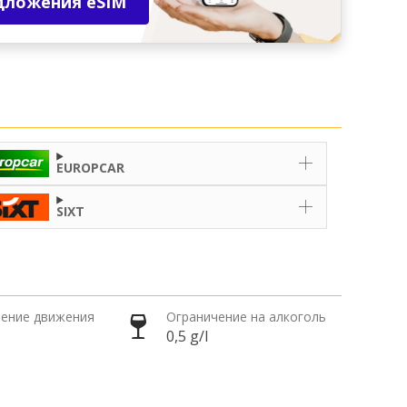
дложения eSIM
EUROPCAR
SIXT
ение движения
Ограничение на алкоголь
0,5 g/l