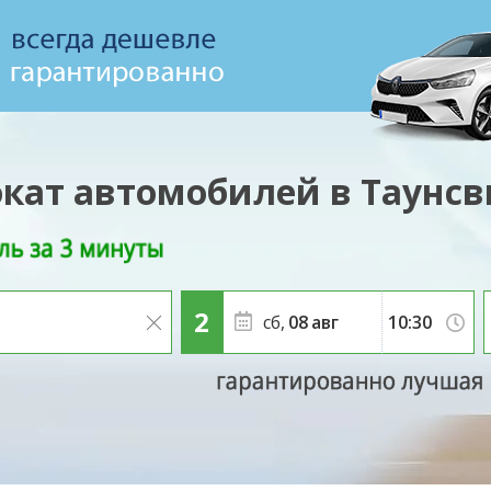
кат автомобилей в Таунс
сб,
08
авг