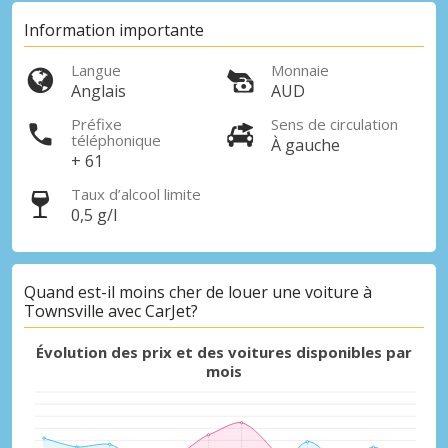
Information importante
Langue
Monnaie
Anglais
AUD
Préfixe
Sens de circulation
téléphonique
À gauche
+ 61
Taux d’alcool limite
0,5 g/l
Promotions spéciales
Accédez à toutes vos réservations en un
seul endroit
Quand est-il moins cher de louer une voiture à
Townsville avec CarJet?
Évolution des prix et des voitures disponibles par
Se connecter avec eLink
mois