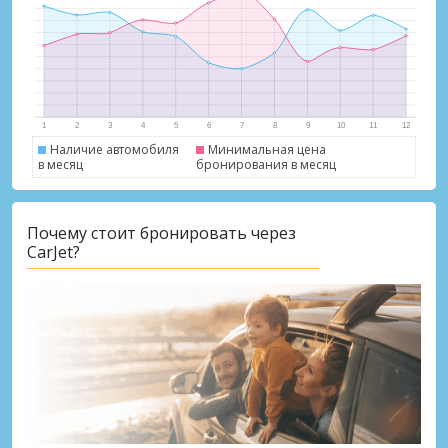
Наличие автомобиля
Минимальная цена
в месяц
бронирования в месяц
Лучшие сбережения
Почему стоит бронировать через
Получите доступ к эксклюзивным
CarJet?
предложениям партнёров
Войти с помощью eLink