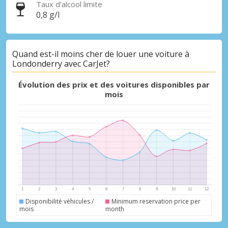
Taux d’alcool limite
0,8 g/l
Quand est-il moins cher de louer une voiture à
Londonderry avec CarJet?
Promotions spéciales
Accédez à toutes vos réservations en un
Évolution des prix et des voitures disponibles par
seul endroit
mois
Se connecter avec eLink
Disponibilité véhicules /
Minimum reservation price per
mois
month