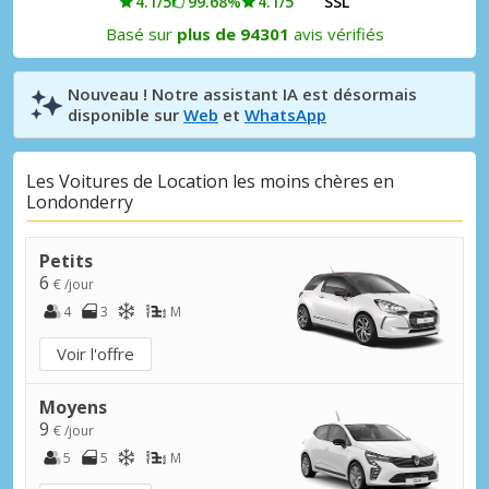
4.1/5
99.68%
4.1/5
SSL
Basé sur
plus de 94301
avis vérifiés
Nouveau ! Notre assistant IA est désormais
disponible sur
Web
et
WhatsApp
Les Voitures de Location les moins chères en
Londonderry
Petits
6
€ /jour
4
3
M
Voir l'offre
Moyens
9
€ /jour
5
5
M