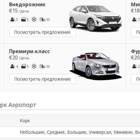
Внедорожник
Ми
€15
€1
/день
5
5
M
7
Посмотреть предложение
П
Премиум-класс
Фу
€20
€2
/день
4
5
M
2
Посмотреть предложение
П
орк Аэропорт
Корк
Небольшие, Средние, Большие, Универсал, Минивэн, В