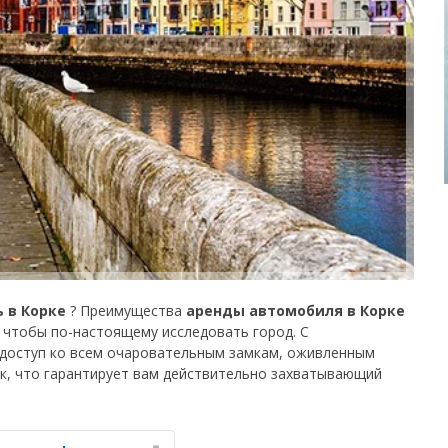
Лучшие сбережения
Получите доступ к эксклюзивным
предложениям партнёров
Войти с помощью eLink
 в Корке
? Преимущества
аренды автомобиля в Корке
, чтобы по-настоящему исследовать город. С
 доступ ко всем очаровательным замкам, оживленным
, что гарантирует вам действительно захватывающий