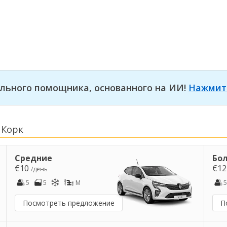
льного помощника, основанного на ИИ!
Нажмит
 Корк
Средние
Бо
€10
€1
/день
5
5
M
5
Посмотреть предложение
П