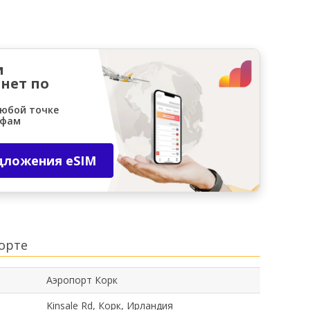
и
нет по
любой точке
ифам
дложения eSIM
орте
Аэропорт Корк
Kinsale Rd, Корк, Ирландия