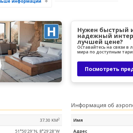
ольше информации
Нужен быстрый 
надежный интер
лучшей цене?
Оставайтесь на связи в 
мира по доступным тар
Посмотреть пре
Информация об аэроп
2
37.30 KM
Имя
51°50'29''N, 8°29'28''W
Адрес