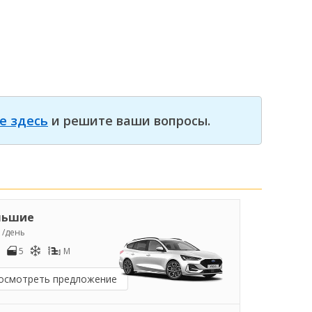
е здесь
и решите ваши вопросы.
льшие
2
/день
5
M
осмотреть предложение