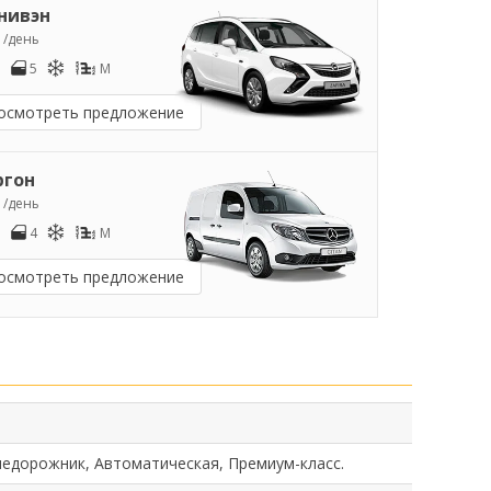
нивэн
8
/день
5
M
осмотреть предложение
ргон
0
/день
4
M
осмотреть предложение
недорожник, Автоматическая, Премиум-класс.