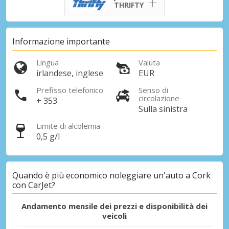
THRIFTY
Sconti speciali
Accedi alle offerte esclusive dei nostri
fornitori
Informazione importante
Lingua
Valuta
irlandese, inglese
EUR
Accedi con eLink
Prefisso telefonico
Senso di
circolazione
+ 353
Sulla sinistra
Limite di alcolemia
0,5 g/l
Quando è più economico noleggiare un'auto a Cork
con CarJet?
Andamento mensile dei prezzi e disponibilità dei
veicoli