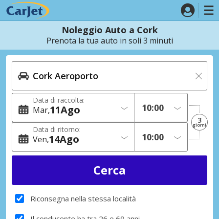
Noleggio Auto a Cork
Prenota la tua auto in soli 3 minuti
Data di raccolta:
11
Ago
Mar
3
giorni
Data di ritorno:
14
Ago
Ven
Riconsegna nella stessa località
Il conducente ha tra 26 e 69 anni