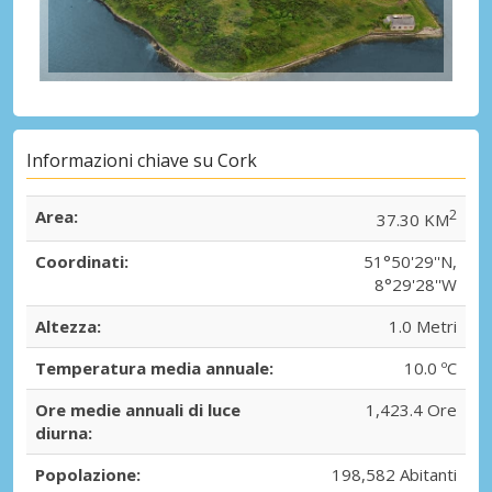
Informazioni chiave su Cork
Area:
2
37.30 KM
Coordinati:
51°50'29''N,
8°29'28''W
Altezza:
1.0 Metri
Temperatura media annuale:
10.0 ºC
Ore medie annuali di luce
1,423.4 Ore
diurna:
Popolazione:
198,582 Abitanti