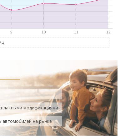
яц
есплатными модификациями
у автомобилей на рынке