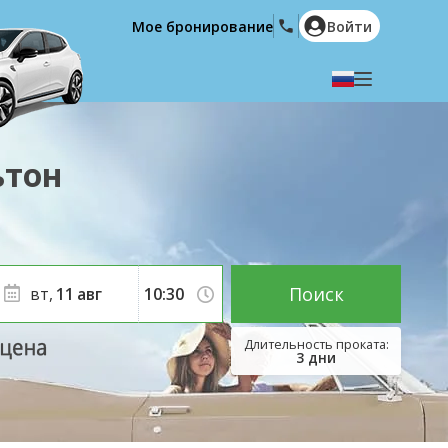
Мое бронирование
Войти
Выберите язык
English
Español
ьтон
Deutsch
Français
Italiano
Nederlands
Português
English (US)
Polski
Türkçe
Поиск
вт,
11
авг
Română
Ελληνικά
Русский
Hrvatski
3
дни
العربية