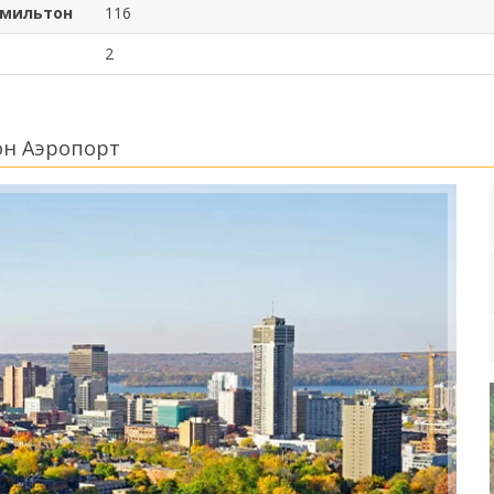
амильтон
116
2
он Аэропорт