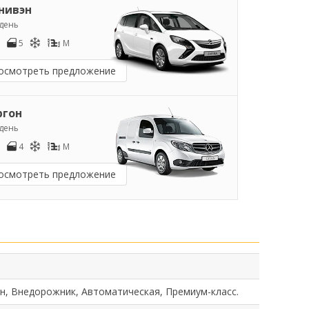
нивэн
/день
5
M
осмотреть предложение
ргон
/день
4
M
осмотреть предложение
н, Внедорожник, Автоматическая, Премиум-класс.