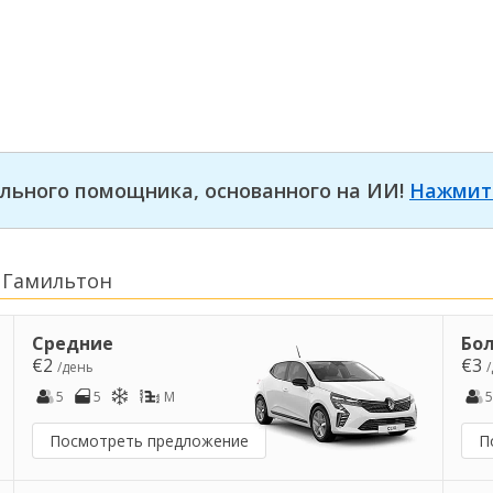
льного помощника, основанного на ИИ!
Нажмит
 Гамильтон
Средние
Бо
€2
€3
/день
5
5
M
5
Посмотреть предложение
П