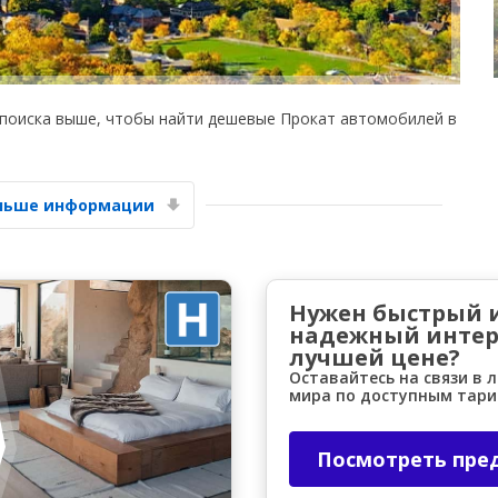
 поиска выше, чтобы найти дешевые Прокат автомобилей в
Лучшие сбережения
ольше информации
Получите доступ к эксклюзивным
предложениям партнёров
Нужен быстрый 
надежный интер
Войти с помощью eLink
лучшей цене?
Оставайтесь на связи в 
мира по доступным тар
Посмотреть пре