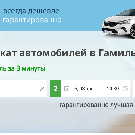
кат автомобилей в Гамил
сб,
08
авг