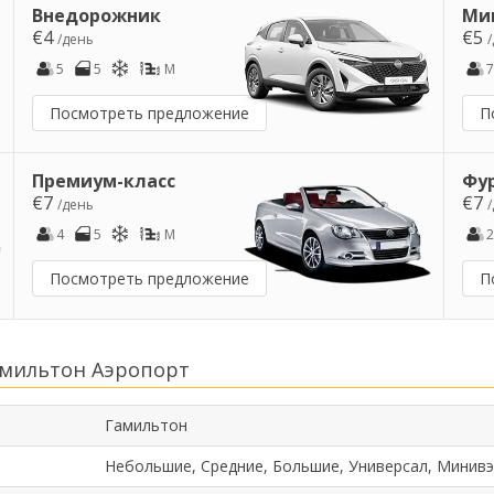
Внедорожник
Ми
€4
€5
/день
5
5
M
7
Посмотреть предложение
П
Премиум-класс
Фу
€7
€7
/день
4
5
M
2
Посмотреть предложение
П
амильтон Аэропорт
Гамильтон
Небольшие, Средние, Большие, Универсал, Минивэ