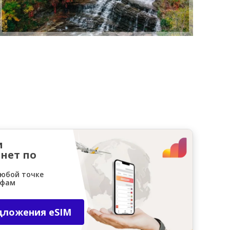
и
нет по
любой точке
ифам
дложения eSIM