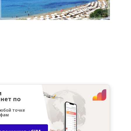
и
нет по
любой точке
ифам