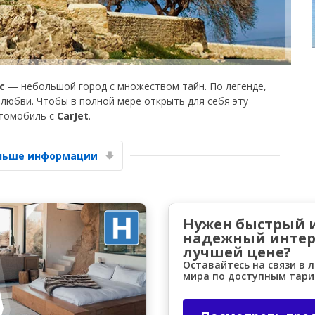
с
— небольшой город с множеством тайн. По легенде,
и любви. Чтобы в полной мере открыть для себя эту
втомобиль с
CarJet
.
Лучшие сбережения
Получите доступ к эксклюзивным
предложениям партнёров
ольше информации
Войти с помощью eLink
Нужен быстрый 
надежный интер
лучшей цене?
Оставайтесь на связи в 
мира по доступным тар