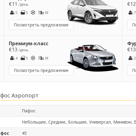
€11
€1
/день
5
5
M
7
Посмотреть предложение
П
Премиум-класс
Фу
€13
€1
/день
4
5
M
2
Посмотреть предложение
П
афос Аэропорт
Пафос
Небольшие, Средние, Большие, Универсал, Минивэн, 
афос
45