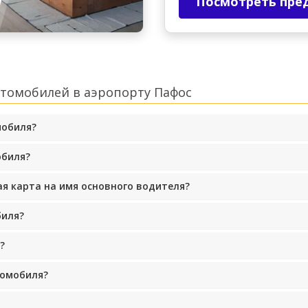
Посмотреть пре
втомобилей в аэропорту Пафос
мобиля?
обиля?
ая карта на имя основного водителя?
биля?
?
томобиля?