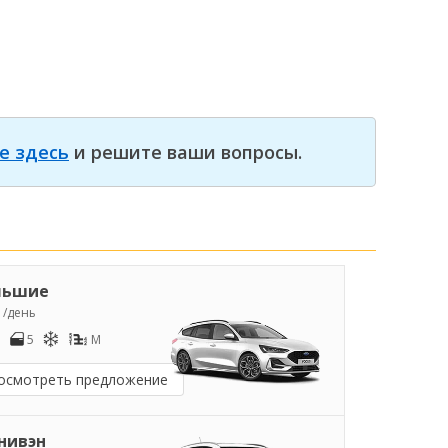
е здесь
и решите ваши вопросы.
льшие
0
/день
5
M
осмотреть предложение
нивэн