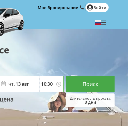
Мое бронирование
Войти
Выберите язык
English
Español
се
Deutsch
Français
Italiano
Nederlands
Português
English (US)
Polski
Türkçe
Поиск
чт,
13
авг
Română
Ελληνικά
Русский
Hrvatski
3
дни
العربية