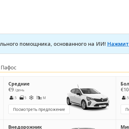
льного помощника, основанного на ИИ!
Нажмит
 Пафос
Средние
Бо
€9
€1
/день
5
5
M
5
Посмотреть предложение
П
Внедорожник
Ми