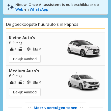
Nieuw! Onze AI-assistent is nu beschikbaar op
Web
en
WhatsApp
De goedkoopste huurauto's in Paphos
Kleine Auto's
€ 9
/dag
4
3
M
Bekijk Aanbod
Medium Auto's
€ 9
/dag
5
5
M
Bekijk Aanbod
Meer voertuigen tonen