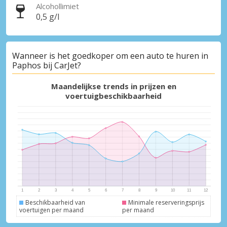
Alcohollimiet
0,5 g/l
Topbesparingen
Wanneer is het goedkoper om een auto te huren in
Krijg toegang tot exclusieve
Paphos bij CarJet?
partneraanbiedingen
Maandelijkse trends in prijzen en
voertuigbeschikbaarheid
Inloggen met eLink
Beschikbaarheid van
Minimale reserveringsprijs
voertuigen per maand
per maand