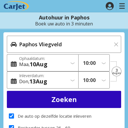
Autohuur in Paphos
Boek uw auto in 3 minuten
Ophaaldatum:
10
Aug
Maa
3
dagen
Inleverdatum:
13
Aug
Don
De auto op dezelfde locatie inleveren
Bestuurder tussen 26 - 69