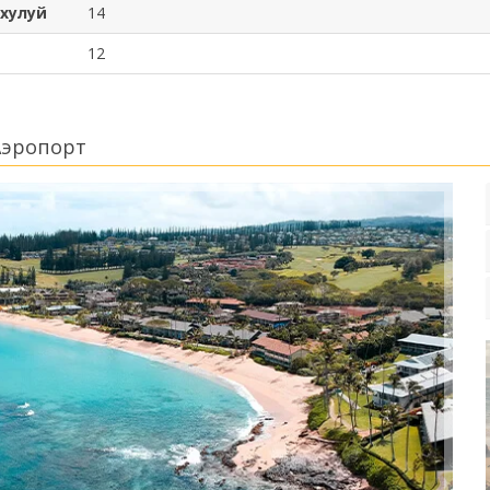
ахулуй
14
12
Аэропорт