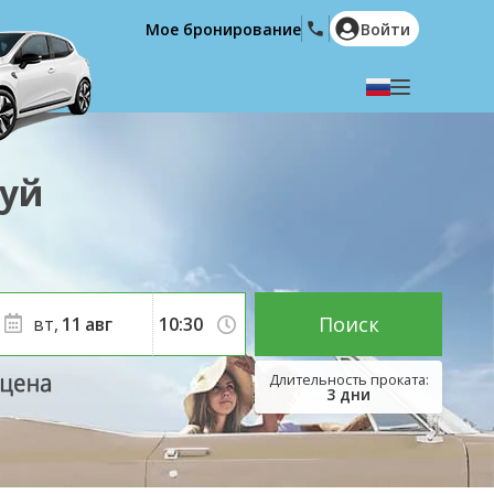
Мое бронирование
Войти
Выберите язык
English
Español
луй
Deutsch
Français
Italiano
Nederlands
Português
English (US)
Polski
Türkçe
Поиск
вт,
11
авг
Română
Ελληνικά
Русский
Hrvatski
3
дни
العربية