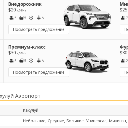
Внедорожник
Ми
$20
$2
/день
5
5
A
7
Посмотреть предложение
П
Премиум-класс
Фу
$30
$3
/день
5
5
A
2
Посмотреть предложение
П
хулуй Аэропорт
Кахулуй
Небольшие, Средние, Большие, Универсал, Минивэн,