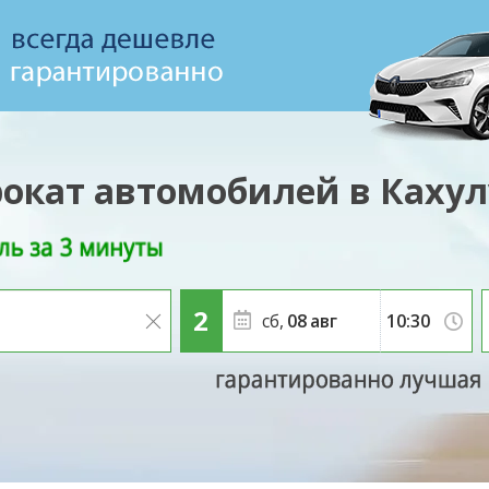
окат автомобилей в Каху
сб,
08
авг