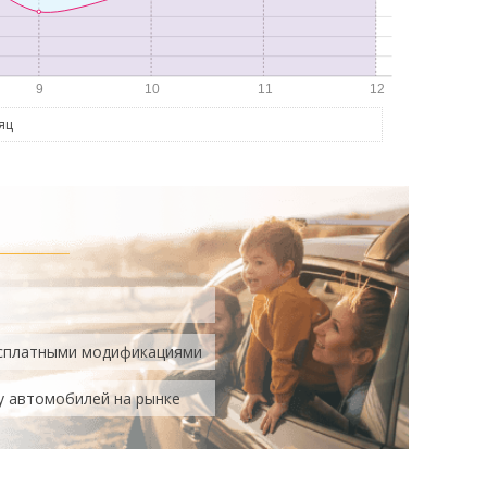
яц
есплатными модификациями
у автомобилей на рынке