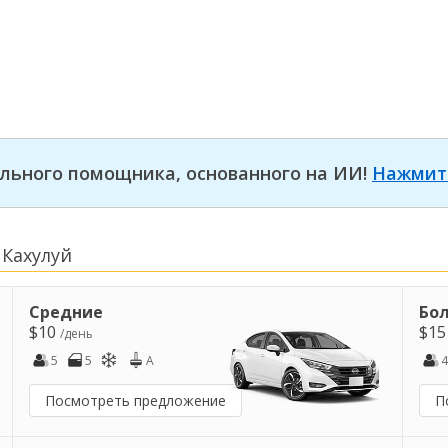
льного помощника, основанного на ИИ!
Нажмит
Кахулуй
Средние
Бо
$10
$1
/день
5
5
A
4
Посмотреть предложение
П