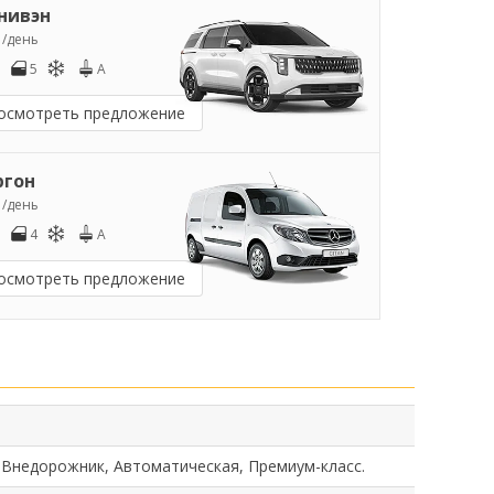
нивэн
5
/день
5
A
осмотреть предложение
ргон
0
/день
4
A
осмотреть предложение
 Внедорожник, Автоматическая, Премиум-класс.