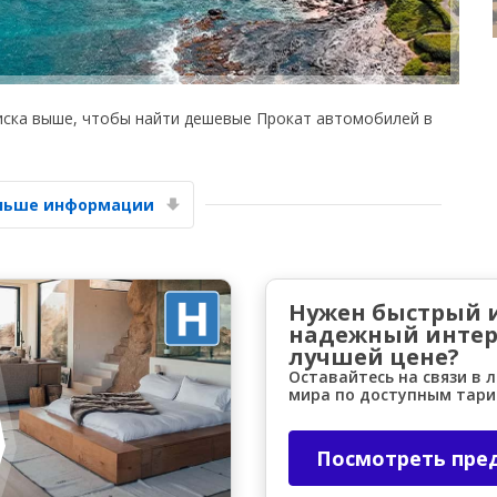
иска выше, чтобы найти дешевые Прокат автомобилей в
Лучшие сбережения
ольше информации
Получите доступ к эксклюзивным
предложениям партнёров
Нужен быстрый 
надежный интер
Войти с помощью eLink
лучшей цене?
Оставайтесь на связи в 
мира по доступным тар
Посмотреть пре