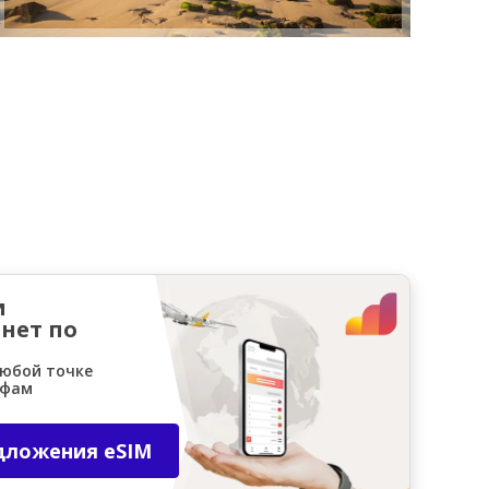
и
нет по
любой точке
ифам
дложения eSIM