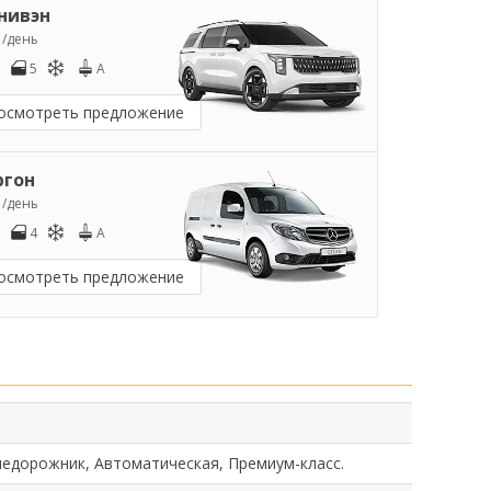
нивэн
5
/день
5
A
осмотреть предложение
ргон
0
/день
4
A
осмотреть предложение
недорожник, Автоматическая, Премиум-класс.