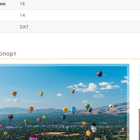
ено
19
14
SIXT
ропорт