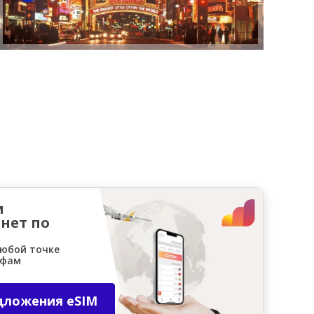
и
нет по
любой точке
ифам
дложения eSIM