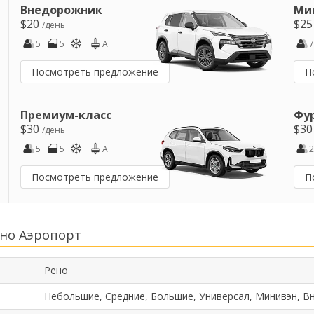
Внедорожник
Ми
$20
$2
/день
5
5
A
7
Посмотреть предложение
П
Премиум-класс
Фу
$30
$3
/день
5
5
A
2
Посмотреть предложение
П
ено Аэропорт
Рено
Небольшие, Средние, Большие, Универсал, Минивэн, В