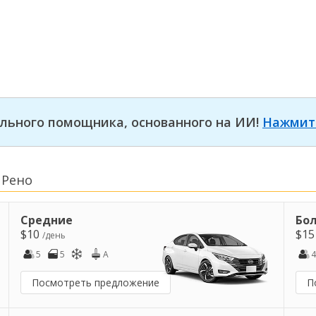
льного помощника, основанного на ИИ!
Нажмит
 Рено
Средние
Бо
$10
$1
/день
5
5
A
4
Посмотреть предложение
П