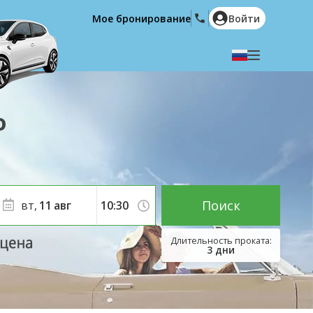
Мое бронирование
Войти
Выберите язык
English
Español
о
Deutsch
Français
Italiano
Nederlands
Português
English (US)
Polski
Türkçe
Поиск
вт,
11
авг
Română
Ελληνικά
Русский
Hrvatski
3
дни
العربية