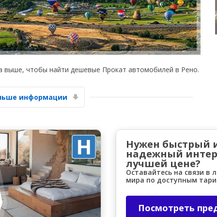
а выше, чтобы найти дешевые Прокат автомобилей в Рено.
Лучшие сбережения
Получите доступ к эксклюзивным
ольше информации
предложениям партнёров
Нужен быстрый 
Войти с помощью eLink
надежный интер
лучшей цене?
Оставайтесь на связи в 
мира по доступным тар
Посмотреть пре