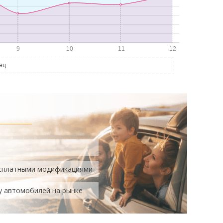
яц
есплатными модификациями
у автомобилей на рынке