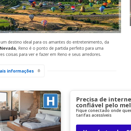
 um destino ideal para os amantes do entretenimento, da
Nevada
, Reno é o ponto de partida perfeito para uma
Descontos especiais
s coisas para ver e fazer em Reno e seus arredores.
Aceda a ofertas exclusivas dos nossos
fornecedores
ais informações
Iniciar sessão com eLink
Precisa de interne
confiável pelo me
Fique conectado onde quer
tarifas acessíveis