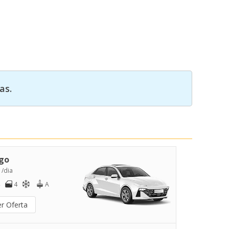
as.
go
 /dia
4
A
er Oferta