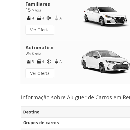
Familiares
15
$ /dia
4
4
A
Ver Oferta
Automático
25
$ /dia
5
4
A
Ver Oferta
Informação sobre Aluguer de Carros em R
Destino
Grupos de carros