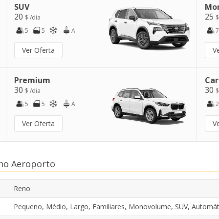
SUV
Mo
20
25
$ /dia
$
5
5
A
7
Ver Oferta
V
Premium
Car
30
30
$ /dia
$
5
5
A
2
Ver Oferta
V
eno Aeroporto
Reno
Pequeno, Médio, Largo, Familiares, Monovolume, SUV, Automát