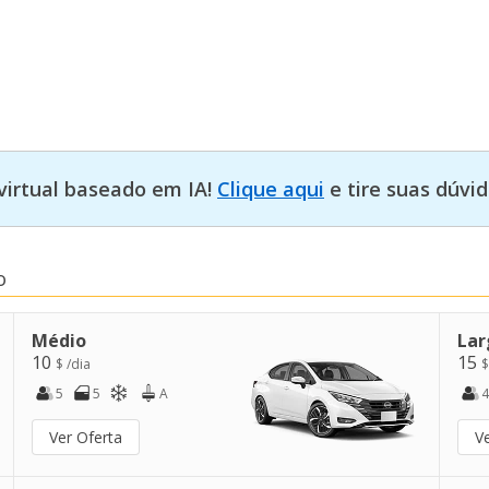
virtual baseado em IA!
Clique aqui
e tire suas dúvid
o
Médio
Lar
10
15
$ /dia
$
5
5
A
4
Ver Oferta
V