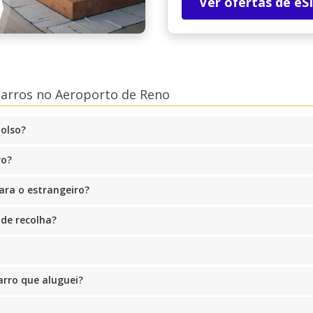
Ver ofertas de eS
Carros no Aeroporto de Reno
olso?
ro?
ara o estrangeiro?
 de recolha?
arro que aluguei?