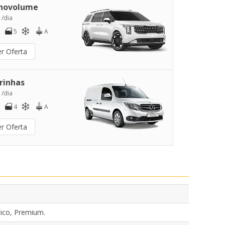
novolume
 /dia
5
A
er Oferta
rinhas
 /dia
4
A
er Oferta
ico, Premium.