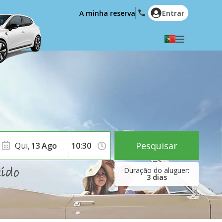
A minha reserva
Entrar
Seleccione a sua língua
English
Español
Deutsch
Français
Italiano
Nederlands
Português
English (US)
Polski
Türkçe
Pesquisar
Qui,
13
Ago
Română
Ελληνικά
Русский
Hrvatski
3
dias
العربية