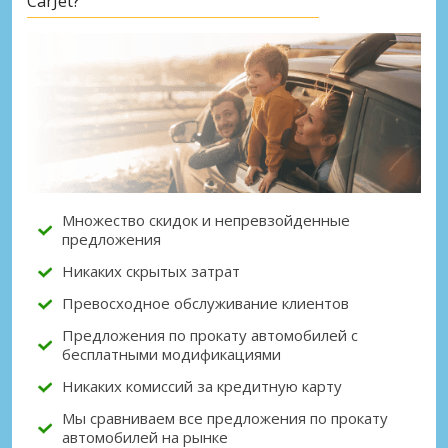
CarJet?
Лучшие сбережения
Получите доступ к эксклюзивным
предложениям партнёров
Множество скидок и непревзойденные
Войти с помощью eLink
предложения
Никаких скрытых затрат
Превосходное обслуживание клиентов
Предложения по прокату автомобилей с
бесплатными модификациями
Никаких комиссий за кредитную карту
Мы сравниваем все предложения по прокату
автомобилей на рынке