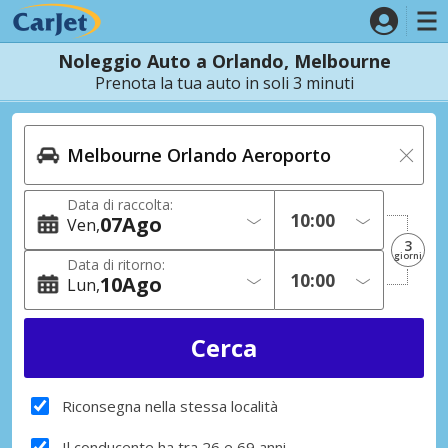
Noleggio Auto a Orlando, Melbourne
Prenota la tua auto in soli 3 minuti
Data di raccolta:
07
Ago
Ven
3
giorni
Data di ritorno:
10
Ago
Lun
Riconsegna nella stessa località
Il conducente ha tra 26 e 69 anni