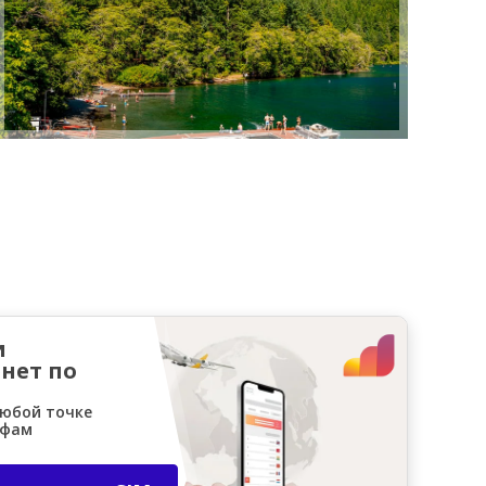
и
нет по
любой точке
ифам