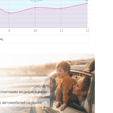
яц
есплатными модификациями
у автомобилей на рынке