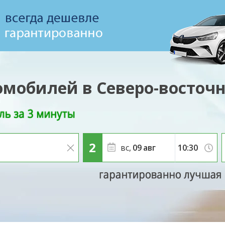
омобилей в Северо-восточ
вс,
09
авг