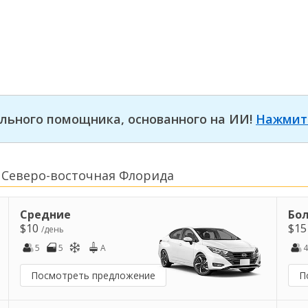
льного помощника, основанного на ИИ!
Нажмит
 Северо-восточная Флорида
Средние
Бо
$10
$1
/день
5
5
A
4
Посмотреть предложение
П