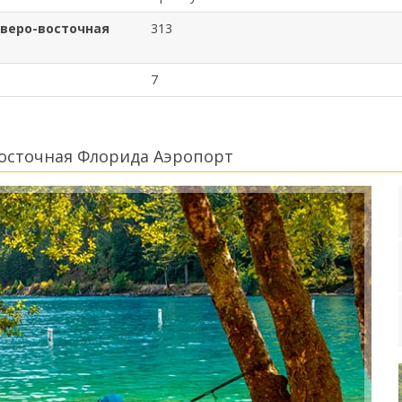
еверо-восточная
313
7
осточная Флорида Аэропорт