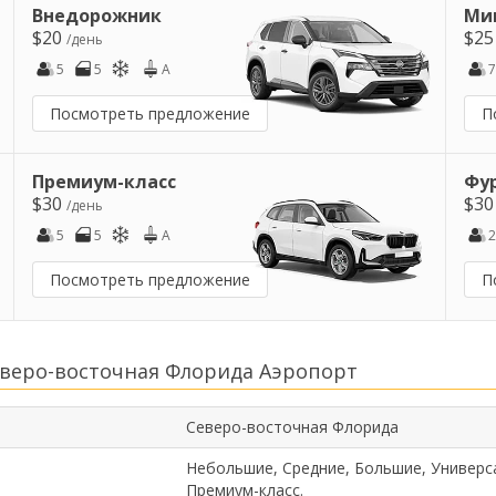
Внедорожник
Ми
$20
$2
/день
5
5
A
7
Посмотреть предложение
П
Премиум-класс
Фу
$30
$3
/день
5
5
A
2
Посмотреть предложение
П
веро-восточная Флорида Аэропорт
Северо-восточная Флорида
Небольшие, Средние, Большие, Универс
Премиум-класс.