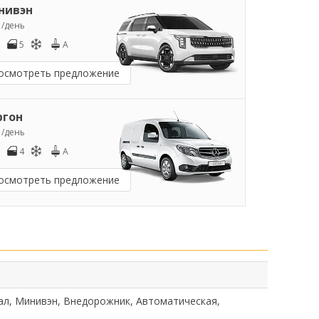
нивэн
5
/день
5
A
осмотреть предложение
ргон
0
/день
4
A
осмотреть предложение
ал, Минивэн, Внедорожник, Автоматическая,