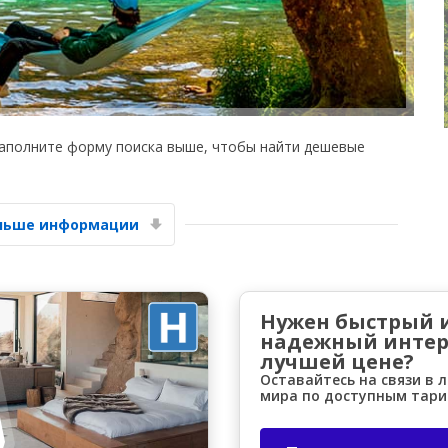
Заполните форму поиска выше, чтобы найти дешевые
Лучшие сбережения
Получите доступ к эксклюзивным
предложениям партнёров
ольше информации
Войти с помощью eLink
Нужен быстрый 
надежный интер
лучшей цене?
Оставайтесь на связи в 
мира по доступным тар