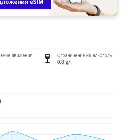
дложения eSIM
ение движения
Ограничение на алкоголь
а
0,8 g/l
й