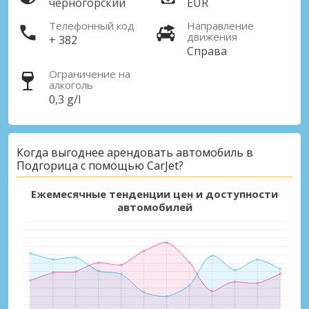
черногорский
EUR
Телефонный код
Направление
движения
+ 382
Справа
Ограничение на
алкоголь
0,3 g/l
Лучшие сбережения
Получите доступ к эксклюзивным
Когда выгоднее арендовать автомобиль в
предложениям партнёров
Подгорица с помощью CarJet?
Ежемесячные тенденции цен и доступности
автомобилей
Войти с помощью eLink