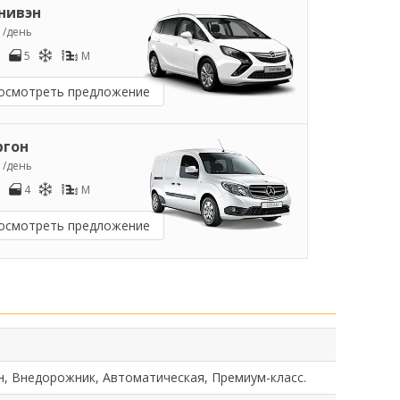
нивэн
1
/день
5
M
осмотреть предложение
ргон
3
/день
4
M
осмотреть предложение
н, Внедорожник, Автоматическая, Премиум-класс.