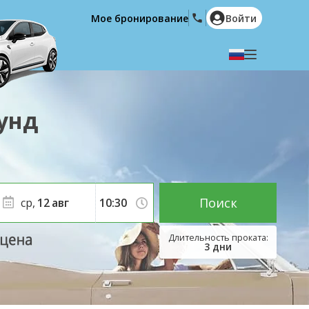
Мое бронирование
Войти
Выберите язык
English
Español
унд
Deutsch
Français
Italiano
Nederlands
Português
English (US)
Polski
Türkçe
Поиск
ср,
12
авг
Română
Ελληνικά
Русский
Hrvatski
3
дни
العربية