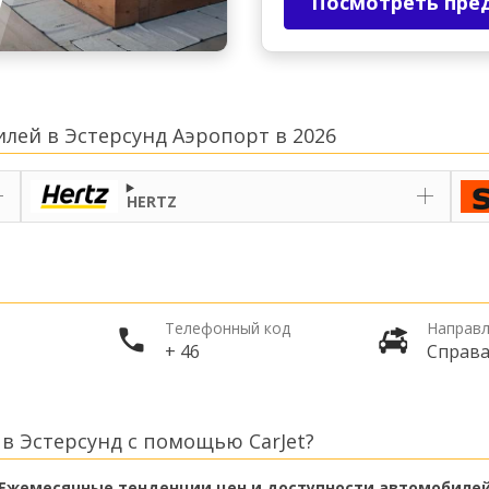
Посмотреть пре
лей в Эстерсунд Аэропорт в 2026
HERTZ
Телефонный код
Направл
+ 46
Справ
в Эстерсунд с помощью CarJet?
Ежемесячные тенденции цен и доступности автомобиле