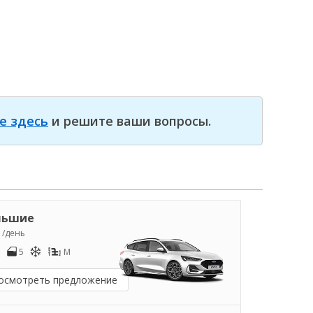
е здесь
и решите ваши вопросы.
льшие
9
/день
5
M
осмотреть предложение