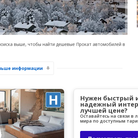
поиска выше, чтобы найти дешевые Прокат автомобилей в
Лучшие сбережения
Получите доступ к эксклюзивным
предложениям партнёров
ольше информации
Войти с помощью eLink
Нужен быстрый 
надежный интер
лучшей цене?
Оставайтесь на связи в 
мира по доступным тар