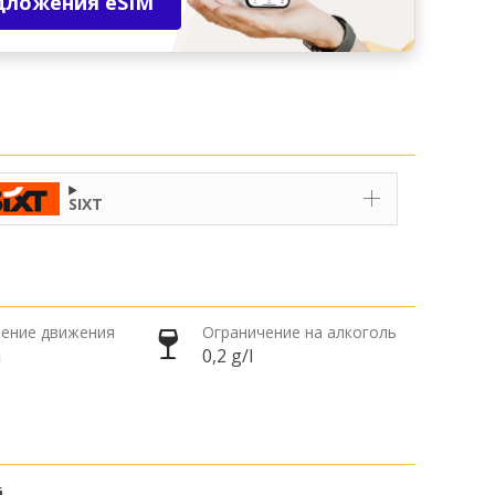
дложения eSIM
SIXT
ение движения
Ограничение на алкоголь
а
0,2 g/l
й