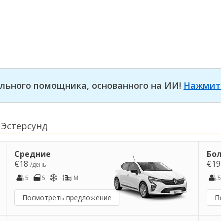
льного помощника, основанного на ИИ!
Нажмит
 Эстерсунд
Средние
Бо
€18
€1
/день
5
5
M
5
Посмотреть предложение
П