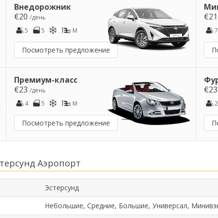
Внедорожник
Ми
€20
€2
/день
5
5
M
7
Посмотреть предложение
П
Премиум-класс
Фу
€23
€2
/день
4
5
M
2
Посмотреть предложение
П
терсунд Аэропорт
Эстерсунд
Небольшие, Средние, Большие, Универсал, Минивэ