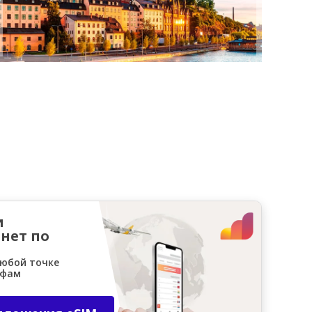
и
нет по
любой точке
ифам