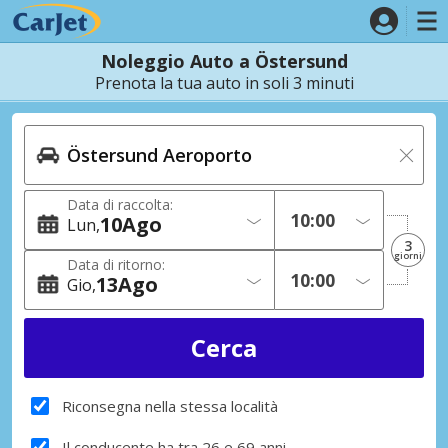
Noleggio Auto a Östersund
Prenota la tua auto in soli 3 minuti
Data di raccolta:
10
Ago
Lun
3
giorni
Data di ritorno:
13
Ago
Gio
Riconsegna nella stessa località
Il conducente ha tra 26 e 69 anni