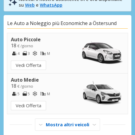
su
Web
e
WhatsApp
Le Auto a Noleggio più Economiche a Östersund
Auto Piccole
18
€ /giorno
4
3
M
Vedi Offerta
Auto Medie
18
€ /giorno
5
5
M
Vedi Offerta
Mostra altri veicoli