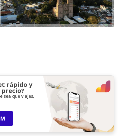
et rápido y
 precio?
 sea que viajes,
IM