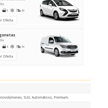
día
5
M
er Oferta
gonetas
día
4
M
er Oferta
onovolúmenes, SUV, Automáticos, Premium.