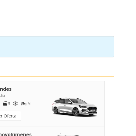
ndes
día
5
M
er Oferta
novolúmenes