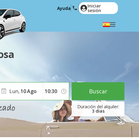
Iniciar
Ayuda
sesión
Elige tu idioma
English
Español
osa
Deutsch
Français
Italiano
Nederlands
Português
English (US)
Polski
Türkçe
Buscar
Lun,
10
Ago
Română
Ελληνικά
Русский
Hrvatski
3
dias
العربية