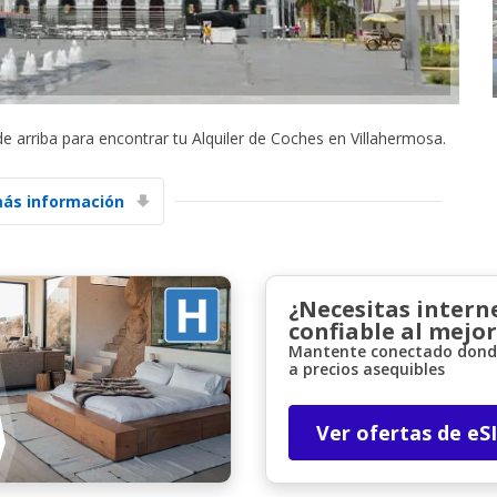
 de arriba para encontrar tu Alquiler de Coches en Villahermosa.
Descuentos especiales
ás información
Accede a ofertas exclusivas de nuestros
proveedores.
¿Necesitas intern
confiable al mejor
Iniciar sesión con eLink
Mantente conectado donde
a precios asequibles
Ver ofertas de eS