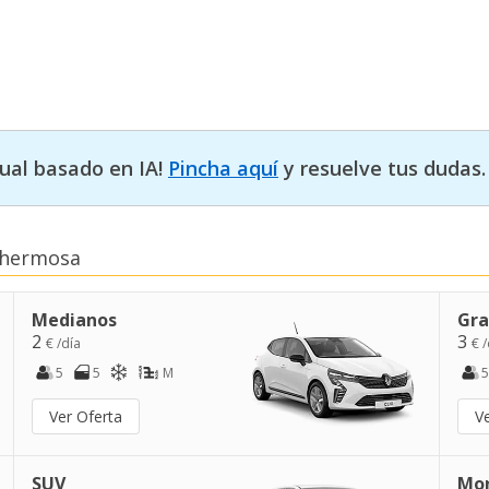
tual basado en IA!
Pincha aquí
y resuelve tus dudas.
lahermosa
Medianos
Gra
2
3
€ /día
€ /
5
5
M
5
Ver Oferta
V
SUV
Mo