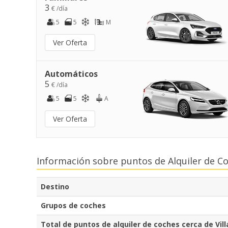
3
€ /día
5
5
M
Ver Oferta
Automáticos
5
€ /día
5
5
A
Ver Oferta
Información sobre puntos de Alquiler de C
Destino
Grupos de coches
Total de puntos de alquiler de coches cerca de Vi