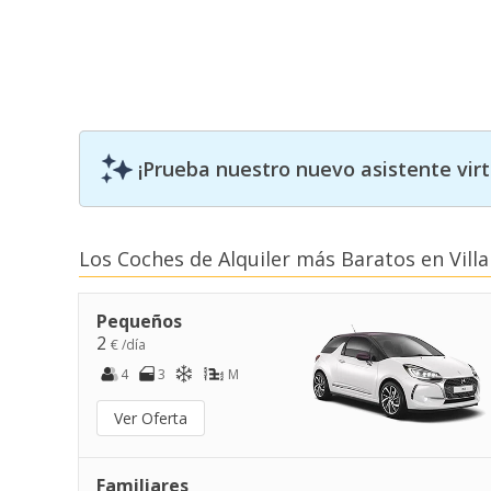
¡Prueba nuestro nuevo asistente vir
Los Coches de Alquiler más Baratos en Vil
Pequeños
2
€ /día
4
3
M
Ver Oferta
Familiares