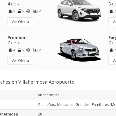
4
5
€ /día
€ /
5
5
M
7
Ver Oferta
V
Premium
Fur
7
7
€ /día
€ /
4
5
M
2
Ver Oferta
V
oches en Villahermosa Aeropuerto
Villahermosa
Pequeños, Medianos, Grandes, Familiares, M
llahermosa
28