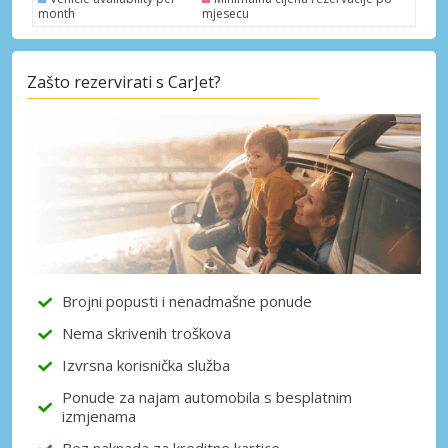
month
mjesecu
Zašto rezervirati s CarJet?
Posebni popusti
Pristupite ekskluzivnim ponudama naših
dobavljača
Prijava putem eLinka
Brojni popusti i nenadmašne ponude
Nema skrivenih troškova
Izvrsna korisnička služba
Ponude za najam automobila s besplatnim
izmjenama