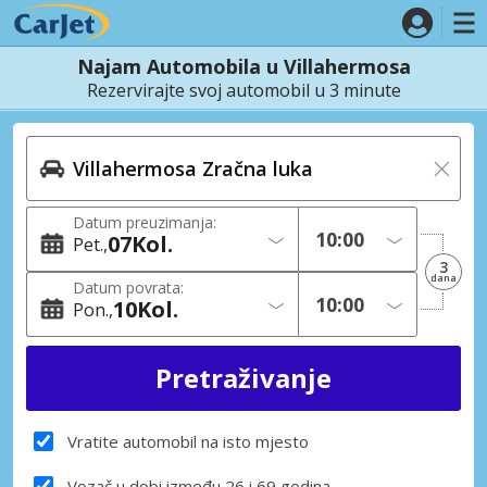
Najam Automobila u Villahermosa
Rezervirajte svoj automobil u 3 minute
Datum preuzimanja:
07
Kol.
Pet.
3
dana
Datum povrata:
10
Kol.
Pon.
Vratite automobil na isto mjesto
Vozač u dobi između 26 i 69 godina