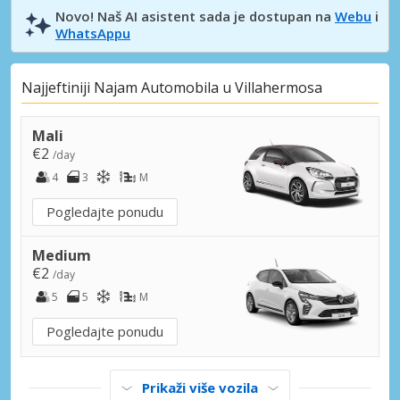
Novo! Naš AI asistent sada je dostupan na
Webu
i
WhatsAppu
Najjeftiniji Najam Automobila u Villahermosa
Mali
€2
/day
4
3
M
Pogledajte ponudu
Medium
€2
/day
5
5
M
Pogledajte ponudu
Prikaži više vozila