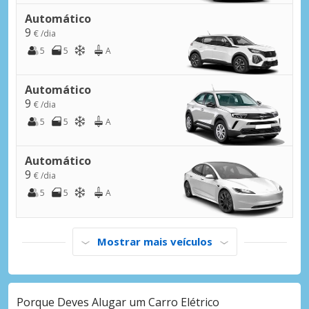
Automático
9
€ /dia
5
5
A
Automático
9
€ /dia
5
5
A
Automático
9
€ /dia
5
5
A
Mostrar mais veículos
Porque Deves Alugar um Carro Elétrico