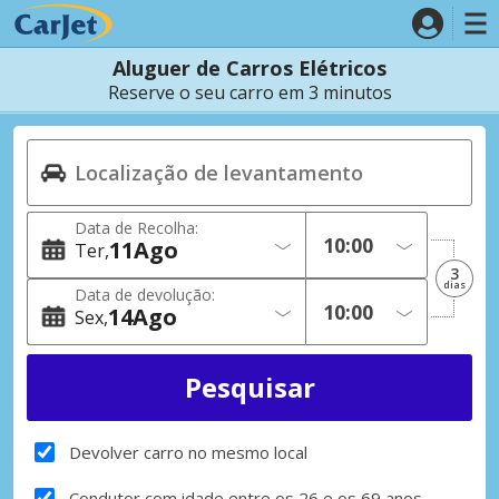
Aluguer de Carros Elétricos
Reserve o seu carro em 3 minutos
Data de Recolha:
11
Ago
Ter
3
dias
Data de devolução:
14
Ago
Sex
Devolver carro no mesmo local
Condutor com idade entre os 26 e os 69 anos