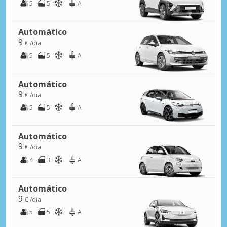
5
5
A
Automático
9
€ /dia
5
5
A
Automático
9
€ /dia
5
5
A
Automático
9
€ /dia
4
3
A
Automático
9
€ /dia
5
5
A