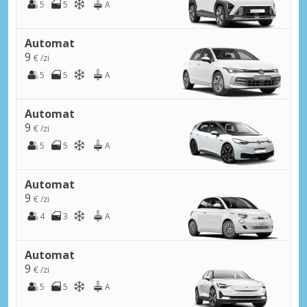
5
5
A
Automat
9
€ /zi
5
5
A
Automat
9
€ /zi
5
5
A
Automat
9
€ /zi
4
3
A
Automat
9
€ /zi
5
5
A