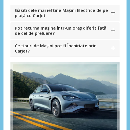
Găsiți cele mai ieftine Mașini Electrice de pe
piață cu CarJet
Pot returna mașina într-un oraș diferit față
de cel de preluare?
Ce tipuri de Mașini pot fi Închiriate prin
CarJet?
Economii de top
Accesați ofertele exclusive ale
furnizorilor noștri
Autentificare cu eLink