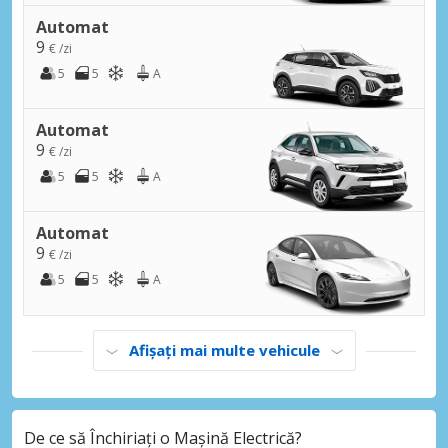
Automat
9
€ /zi
5
5
A
Automat
9
€ /zi
5
5
A
Automat
9
€ /zi
5
5
A
Afișați mai multe vehicule
De ce să Închiriați o Mașină Electrică?