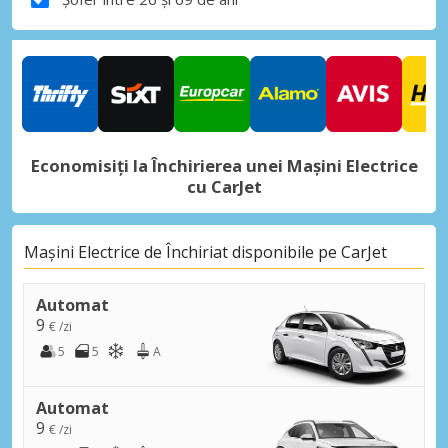
Economisiți la Închirierea unei Mașini Electrice
cu CarJet
Mașini Electrice de Închiriat disponibile pe CarJet
Automat
9
€ /zi
5
5
A
Automat
9
€ /zi