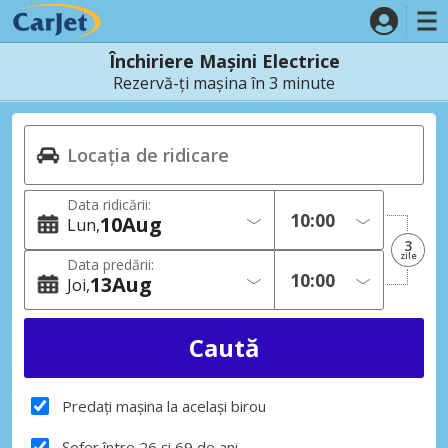
Închiriere Mașini Electrice
Rezervă-ți mașina în 3 minute
Data ridicării:
10
Aug
Lun
3
zile
Data predării:
13
Aug
Joi
Predați mașina la același birou
Șofer între 26 și 69 de ani