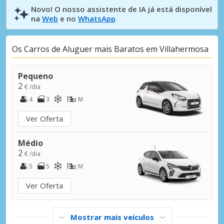
Novo! O nosso assistente de IA já está disponível
na
Web
e no
WhatsApp
Os Carros de Aluguer mais Baratos em Villahermosa
Pequeno
2
€ /dia
4
3
M
Ver Oferta
Médio
2
€ /dia
5
5
M
Ver Oferta
Mostrar mais veículos