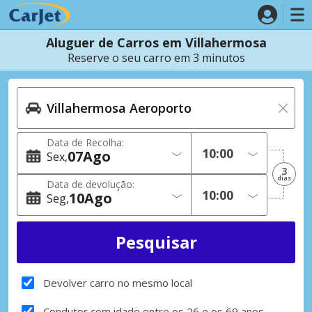
Aluguer de Carros em Villahermosa
Reserve o seu carro em 3 minutos
Data de Recolha:
07
Ago
Sex
3
dias
Data de devolução:
10
Ago
Seg
Devolver carro no mesmo local
Condutor com idade entre os 26 e os 69 anos