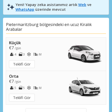
Yeni! Yapay zeka asistanımız artık
Web
ve
WhatsApp
üzerinde mevcut
Pietermaritzburg bölgesindeki en ucuz Kiralık
Arabalar
Küçük
€7
/gün
4
3
M
Teklifi Gör
Orta
€7
/gün
5
5
M
Teklifi Gör