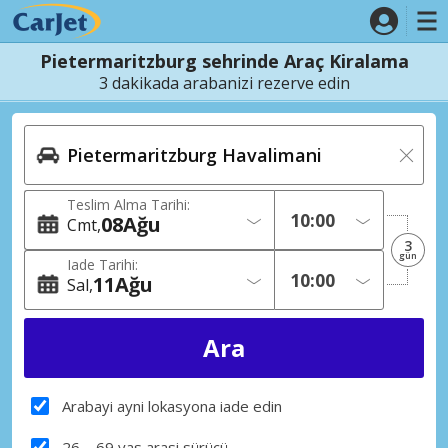
Pietermaritzburg sehrinde Araç Kiralama
3 dakikada arabanizi rezerve edin
Teslim Alma Tarihi:
08
Ağu
Cmt
3
gün
Iade Tarihi:
11
Ağu
Sal
Arabayi ayni lokasyona iade edin
26 – 69 yas arasi sürücü