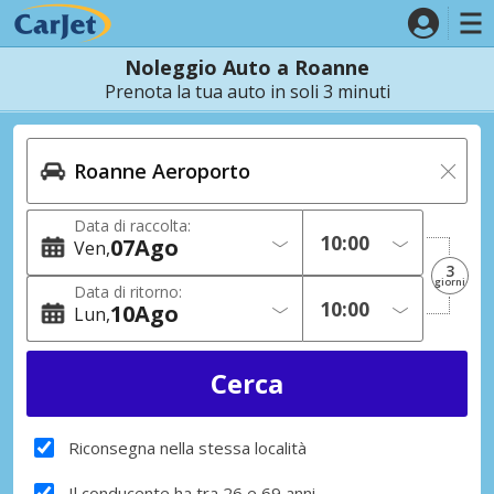
Noleggio Auto a Roanne
Prenota la tua auto in soli 3 minuti
Data di raccolta:
07
Ago
Ven
3
giorni
Data di ritorno:
10
Ago
Lun
Riconsegna nella stessa località
Il conducente ha tra 26 e 69 anni