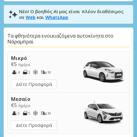
Νέο! Ο βοηθός AI μας είναι πλέον διαθέσιμος
σε
Web
και
WhatsApp
Τα φθηνότερα ενοικιαζόμενα αυτοκίνητα στο
Νάραμπραϊ
Μικρό
€5
/ημέρα
4
3
M
Δείτε Προσφορά
Μεσαίο
€5
/ημέρα
5
5
M
Δείτε Προσφορά