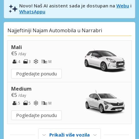
Novo! Naš AI asistent sada je dostupan na
Webu
i
WhatsAppu
Najjeftiniji Najam Automobila u Narrabri
Mali
€5
/day
4
3
M
Pogledajte ponudu
Medium
€5
/day
5
5
M
Pogledajte ponudu
Prikaži više vozila