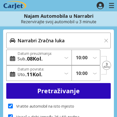
Najam Automobila u Narrabri
Rezervirajte svoj automobil u 3 minute
Datum preuzimanja:
08
Kol.
Sub.
3
dana
Datum povrata:
11
Kol.
Uto.
Vratite automobil na isto mjesto
Vozač u dobi između 26 i 69 godina