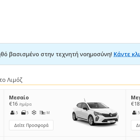
οηθό βασισμένο στην τεχνητή νοημοσύνη!
Κάντε κλ
το Λιμόζ
Μεσαίο
Με
€16
€1
/ημέρα
5
5
M
5
Δείτε Προσφορά
Δ