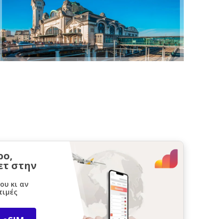
ρο,
ετ στην
ου κι αν
τιμές