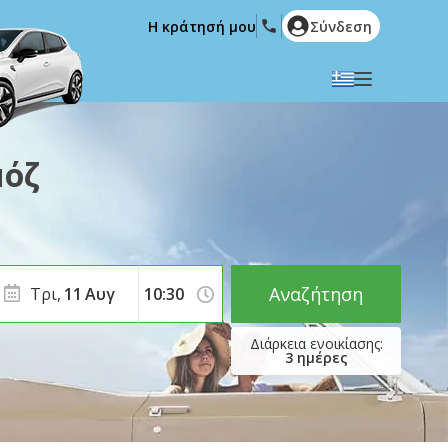
Η κράτησή μου
Σύνδεση
Επιλέξτε την γλώσσα σας
English
Español
μόζ
Deutsch
Français
Italiano
Nederlands
Português
English (US)
Polski
Türkçe
Αναζήτηση
Τρι,
11
Αυγ
Română
Ελληνικά
Русский
Hrvatski
3
ημέρες
العربية