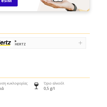
 eSIM
HERTZ
νση κυκλοφορίας
Όριο αλκοόλ
ιά
0,5 g/l