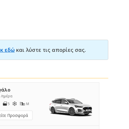
ικ εδώ
και λύστε τις απορίες σας.
γάλο
8
/ημέρα
5
M
είτε Προσφορά