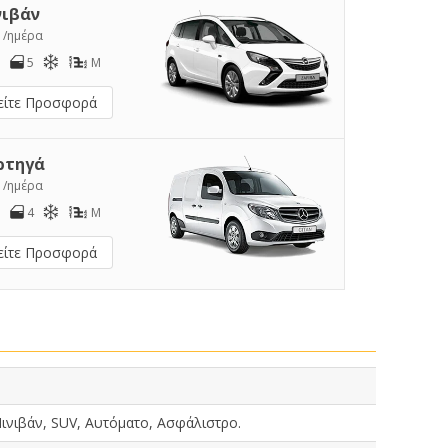
νιβάν
2
/ημέρα
5
M
είτε Προσφορά
ρτηγά
4
/ημέρα
4
M
είτε Προσφορά
ινιβάν, SUV, Αυτόματο, Ασφάλιστρο.