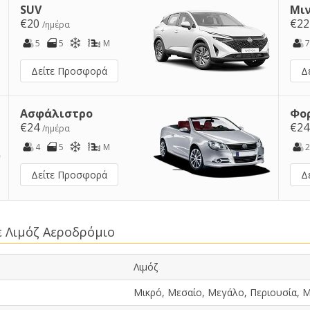
SUV
Μι
€20
€2
/ημέρα
5
5
M
7
Δείτε Προσφορά
Δ
Ασφάλιστρο
Φο
€24
€2
/ημέρα
4
5
M
2
Δείτε Προσφορά
Δ
ε Λιμόζ Αεροδρόμιο
Λιμόζ
Μικρό, Μεσαίο, Μεγάλο, Περιουσία, Μ