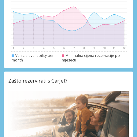
Pristupite ekskluzivnim ponudama naših
dobavljača
Prijava putem eLinka
Vehicle availability per
Minimalna cijena rezervacije po
month
mjesecu
Zašto rezervirati s CarJet?