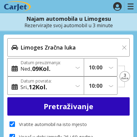
Najam automobila u Limogesu
Rezervirajte svoj automobil u 3 minute
Datum preuzimanja:
09
Kol.
Ned.
3
dana
Datum povrata:
12
Kol.
Sri.
Vratite automobil na isto mjesto
Vozač u dobi između 26 i 69 godina