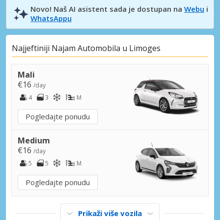
Novo! Naš AI asistent sada je dostupan na
Webu
i
WhatsAppu
Najjeftiniji Najam Automobila u Limoges
Mali
€16
/day
4
3
M
Pogledajte ponudu
Medium
€16
/day
5
5
M
Pogledajte ponudu
Prikaži više vozila