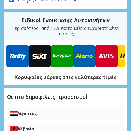
Ειδικοί Ενοικίασης Αυτοκινήτων
Περισσότεροι από 17,9 εκατομμύρια ευχαριστημένοι
πελάτες
Κορυφαίες μάρκες στις καλύτερες τιμές
Οι πιο δημοφιλείς προορισμοί
Αίγυπτος
Αλεξάνδρεια Μποργκ Ελ Αράμπ (HBE)
Κάιρο (CAI)
Αλβανία
Χουργκάντα (HRG)
Λούξορ (LXR)