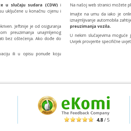
te u slučaju sudara (CDW)
i
Na našoj web stranici možete plat
u uključene u konačnu cijenu i
Posebni popusti
Imajte na umu da iako je onli
Pristupite ekskluzivnim ponudama naših
iznajmljivanje automobila zahti
dobavljača
kriven. Jeftinije je od osiguranja
preuzimanja vozila.
likom preuzimanja unajmljenog
U nekim slučajevima moguće je 
rati bez oštećenja. Ako dođe do
Uvijek provjerite specifične uvj
Prijava putem eLinka
aciju ili u opisu ponude koju
4.8
/ 5