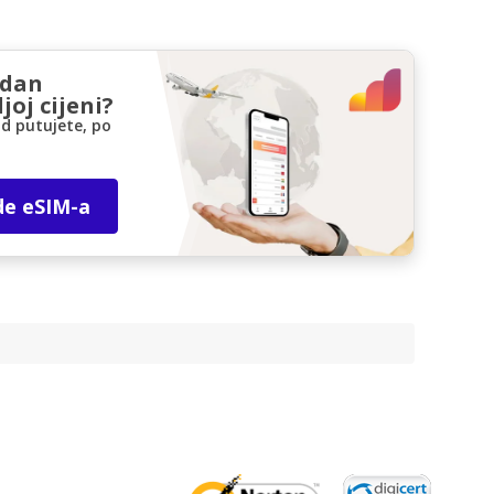
zdan
joj cijeni?
d putujete, po
de eSIM-a