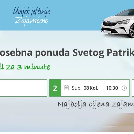
osebna ponuda Svetog Patri
Sub.,
08
Kol.