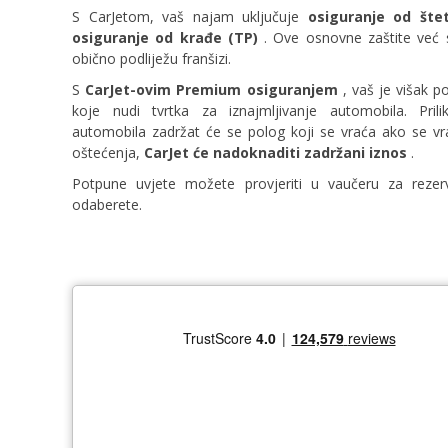
S CarJetom, vaš najam uključuje
osiguranje od šte
osiguranje od krađe (TP)
. Ove osnovne zaštite već s
obično podliježu franšizi.
S
CarJet-ovim Premium osiguranjem
, vaš je višak po
koje nudi tvrtka za iznajmljivanje automobila. Pri
automobila zadržat će se polog koji se vraća ako se v
oštećenja,
CarJet će nadoknaditi zadržani iznos
.
Potpune uvjete možete provjeriti u vaučeru za rezerv
odaberete.