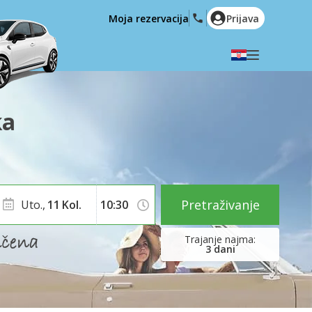
Moja rezervacija
Prijava
Odaberite svoj jezik
English
Español
ka
Deutsch
Français
Italiano
Nederlands
Português
English (US)
Polski
Türkçe
Pretraživanje
Uto.,
11
Kol.
Română
Ελληνικά
Русский
Hrvatski
3
dani
العربية