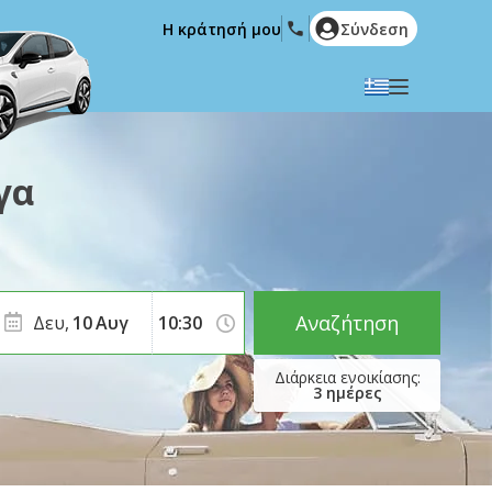
Η κράτησή μου
Σύνδεση
Επιλέξτε την γλώσσα σας
English
Español
γα
Deutsch
Français
Italiano
Nederlands
Português
English (US)
Polski
Türkçe
Αναζήτηση
Δευ,
10
Αυγ
Română
Ελληνικά
Русский
Hrvatski
3
ημέρες
العربية