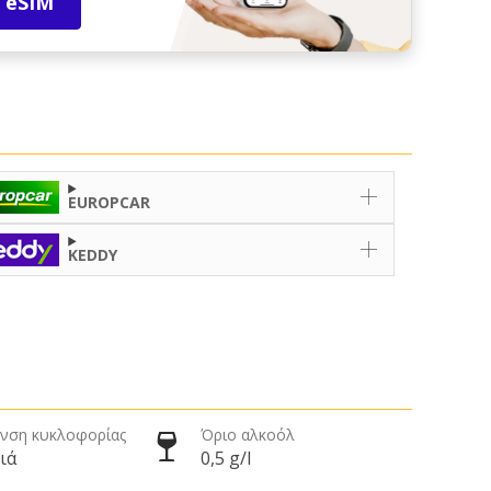
 eSIM
EUROPCAR
KEDDY
νση κυκλοφορίας
Όριο αλκοόλ
ιά
0,5 g/l