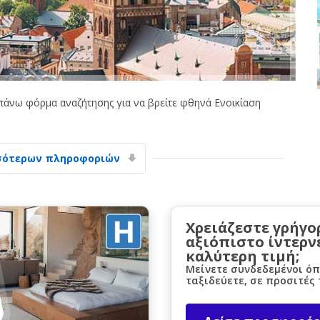
άνω φόρμα αναζήτησης για να βρείτε φθηνά Ενοικίαση
Μεγάλες εξοικονομήσεις
Αποκτήστε πρόσβαση σε αποκλειστικές
προσφορές συνεργατών
σότερων πληροφοριών
Σύνδεση με eLink
Χρειάζεστε γρήγο
αξιόπιστο ίντερν
καλύτερη τιμή;
Μείνετε συνδεδεμένοι όπ
ταξιδεύετε, σε προσιτές 