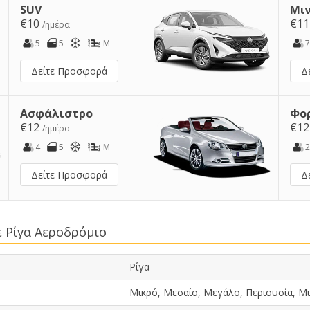
SUV
Μι
€10
€1
/ημέρα
5
5
M
7
Δείτε Προσφορά
Δ
Ασφάλιστρο
Φο
€12
€1
/ημέρα
4
5
M
2
Δείτε Προσφορά
Δ
ε Ρίγα Αεροδρόμιο
Ρίγα
Μικρό, Μεσαίο, Μεγάλο, Περιουσία, Μι