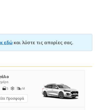
ικ εδώ
και λύστε τις απορίες σας.
γάλο
/ημέρα
5
M
είτε Προσφορά