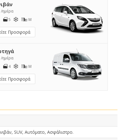
νιβάν
1
/ημέρα
5
M
είτε Προσφορά
ρτηγά
2
/ημέρα
4
M
είτε Προσφορά
νιβάν, SUV, Αυτόματο, Ασφάλιστρο.