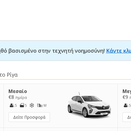
οηθό βασισμένο στην τεχνητή νοημοσύνη!
Κάντε κλ
το Ρίγα
Μεσαίο
Με
€8
€9
/ημέρα
5
5
M
5
Δείτε Προσφορά
Δ