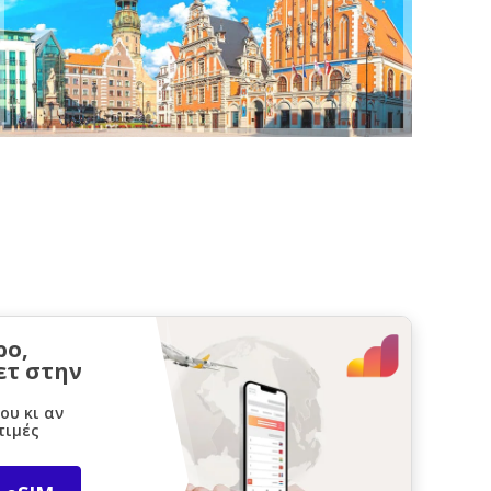
ρο,
ετ στην
ου κι αν
τιμές