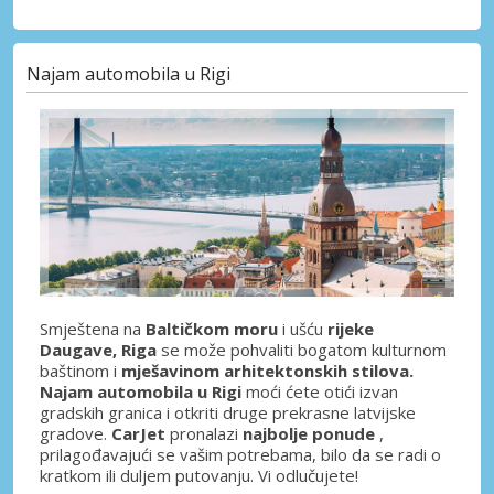
Najam automobila u Rigi
Smještena na
Baltičkom moru
i ušću
rijeke
Daugave, Riga
se može pohvaliti bogatom kulturnom
baštinom i
mješavinom arhitektonskih stilova.
Najam automobila u Rigi
moći ćete otići izvan
gradskih granica i otkriti druge prekrasne latvijske
gradove.
CarJet
pronalazi
najbolje ponude
,
prilagođavajući se vašim potrebama, bilo da se radi o
kratkom ili duljem putovanju. Vi odlučujete!