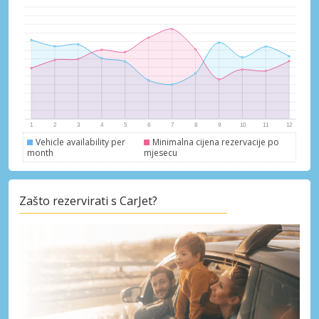
Pristupite ekskluzivnim ponudama naših
dobavljača
Prijava putem eLinka
Vehicle availability per
Minimalna cijena rezervacije po
month
mjesecu
Zašto rezervirati s CarJet?