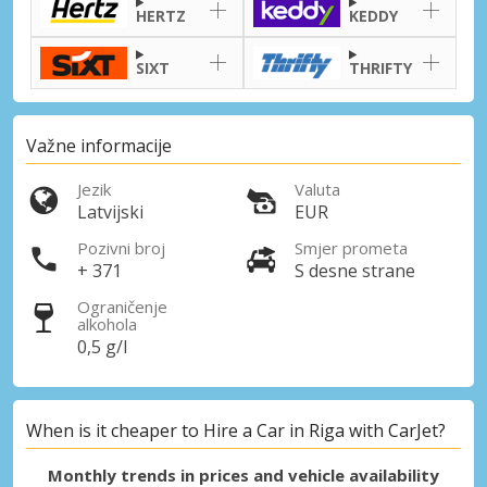
HERTZ
KEDDY
SIXT
THRIFTY
Važne informacije
Jezik
Valuta
Latvijski
EUR
Pozivni broj
Smjer prometa
+ 371
S desne strane
Ograničenje
alkohola
0,5 g/l
When is it cheaper to Hire a Car in Riga with CarJet?
Monthly trends in prices and vehicle availability
Posebni popusti