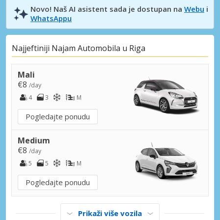
Novo! Naš AI asistent sada je dostupan na
Webu
i
WhatsAppu
Najjeftiniji Najam Automobila u Riga
Mali
€8
/day
4
3
M
Pogledajte ponudu
Medium
€8
/day
5
5
M
Pogledajte ponudu
Prikaži više vozila