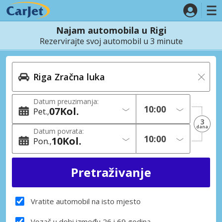
Najam automobila u Rigi
Rezervirajte svoj automobil u 3 minute
Datum preuzimanja:
07
Kol.
Pet.
3
dana
Datum povrata:
10
Kol.
Pon.
Vratite automobil na isto mjesto
Vozač u dobi između 26 i 69 godina