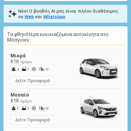
Νέο! Ο βοηθός AI μας είναι πλέον διαθέσιμος
σε
Web
και
WhatsApp
Τα φθηνότερα ενοικιαζόμενα αυτοκίνητα στο
Μόσγιοεν
Μικρό
€18
/ημέρα
4
3
M
Δείτε Προσφορά
Μεσαίο
€18
/ημέρα
5
5
M
Δείτε Προσφορά