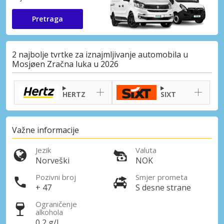
Pretraga
2 najbolje tvrtke za iznajmljivanje automobila u
Mosjøen Zračna luka u 2026
HERTZ
SIXT
Važne informacije
Jezik
Valuta
Norveški
NOK
Pozivni broj
Smjer prometa
+ 47
S desne strane
Ograničenje
alkohola
0,2 g/l