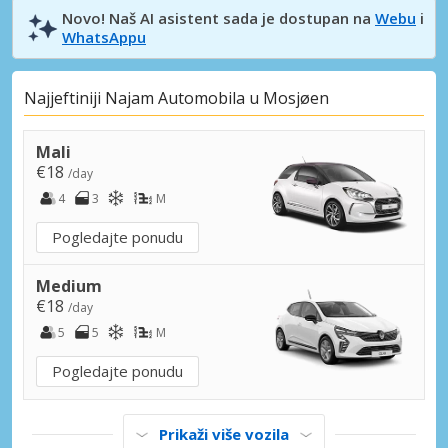
Novo! Naš AI asistent sada je dostupan na
Webu
i
WhatsAppu
Najjeftiniji Najam Automobila u Mosjøen
Mali
€18
/day
4
3
M
Pogledajte ponudu
Medium
€18
/day
5
5
M
Pogledajte ponudu
Prikaži više vozila