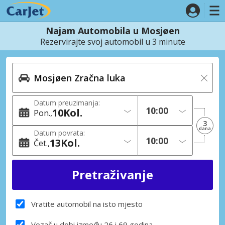
Najam Automobila u Mosjøen
Rezervirajte svoj automobil u 3 minute
Datum preuzimanja:
10
Kol.
Pon.
3
dana
Datum povrata:
13
Kol.
Čet.
Vratite automobil na isto mjesto
Vozač u dobi između 26 i 69 godina