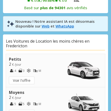
4.1/5
99.68%
4.1/5
SSL
Basé sur
plus de 94301
avis vérifiés
Nouveau ! Notre assistant IA est désormais
disponible sur
Web
et
WhatsApp
Les Voitures de Location les moins chères en
Fredericton
Petits
2
€ /jour
4
3
M
Voir l'offre
Moyens
2
€ /jour
5
5
M