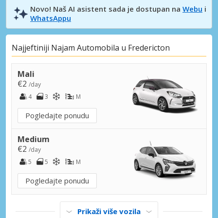
Novo! Naš AI asistent sada je dostupan na
Webu
i
WhatsAppu
Najjeftiniji Najam Automobila u Fredericton
Mali
€2
/day
4
3
M
Pogledajte ponudu
Medium
€2
/day
5
5
M
Pogledajte ponudu
Prikaži više vozila