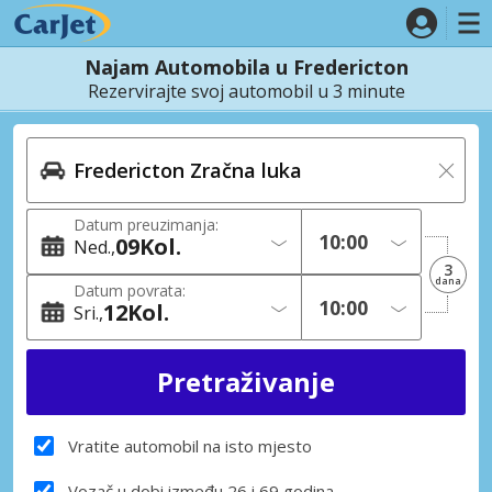
Najam Automobila u Fredericton
Rezervirajte svoj automobil u 3 minute
Datum preuzimanja:
09
Kol.
Ned.
3
dana
Datum povrata:
12
Kol.
Sri.
Vratite automobil na isto mjesto
Vozač u dobi između 26 i 69 godina