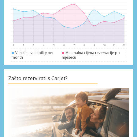
Vehicle availability per
Minimalna cijena rezervacije po
month
mjesecu
Zašto rezervirati s CarJet?
Posebni popusti
Pristupite ekskluzivnim ponudama naših
dobavljača