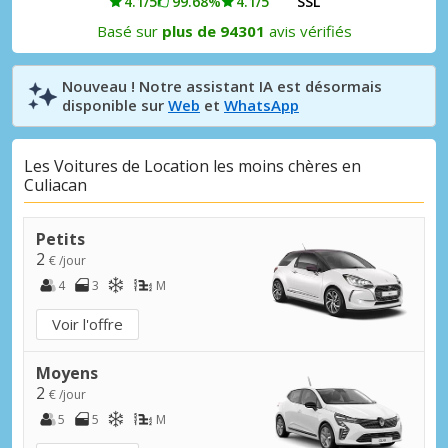
4.1/5
99.68%
4.1/5
SSL
Basé sur
plus de 94301
avis vérifiés
Nouveau ! Notre assistant IA est désormais
disponible sur
Web
et
WhatsApp
Les Voitures de Location les moins chères en
Culiacan
Petits
2
€ /jour
4
3
M
Voir l'offre
Moyens
2
€ /jour
5
5
M