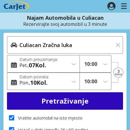
Najam Automobila u Culiacan
Rezervirajte svoj automobil u 3 minute
Datum preuzimanja:
07
Kol.
Pet.
3
dana
Datum povrata:
10
Kol.
Pon.
Vratite automobil na isto mjesto
Vozač u dobi između 26 i 69 godina