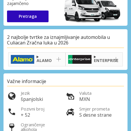
zajamčeno
Pretraga
2 najbolje tvrtke za iznajmljivanje automobila u
Culiacan Zračna luka u 2026
ALAMO
ENTERPRISE
Važne informacije
Jezik
Valuta
španjolski
MXN
Pozivni broj
Smjer prometa
+ 52
S desne strane
Ograničenje
alkohola