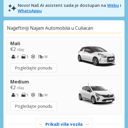
Novo! Naš AI asistent sada je dostupan na
Webu
i
WhatsAppu
Najjeftiniji Najam Automobila u Culiacan
Mali
€2
/day
4
3
M
Pogledajte ponudu
Medium
€2
/day
5
5
M
Pogledajte ponudu
Prikaži više vozila