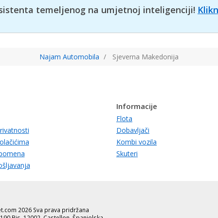
sistenta temeljenog na umjetnoj inteligenciji!
Klik
Najam Automobila
Sjeverna Makedonija
Informacije
Flota
rivatnosti
Dobavljači
kolačićima
Kombi vozila
apomena
Skuteri
ošljavanja
rJet.com 2026 Sva prava pridržana
190 Bis, 12002, Castellon, Španjolska