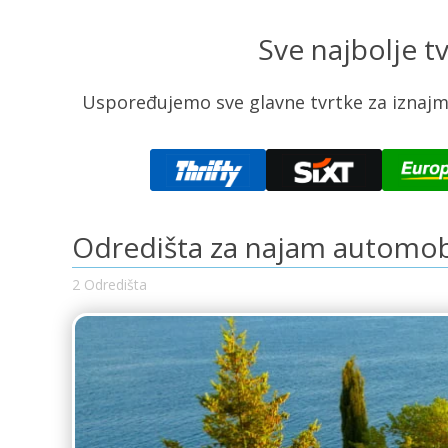
Sve najbolje t
Uspoređujemo sve glavne tvrtke za iznajmlj
Odredišta za najam automob
2 Odredišta