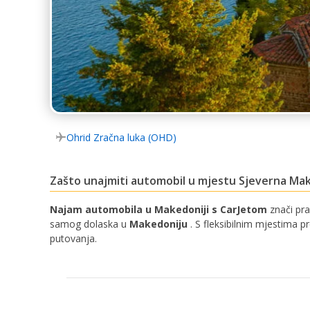
Ohrid Zračna luka (OHD)
Zašto unajmiti automobil u mjestu Sjeverna Ma
Najam automobila u Makedoniji s CarJetom
znači pra
samog dolaska u
Makedoniju
. S fleksibilnim mjestima p
putovanja.