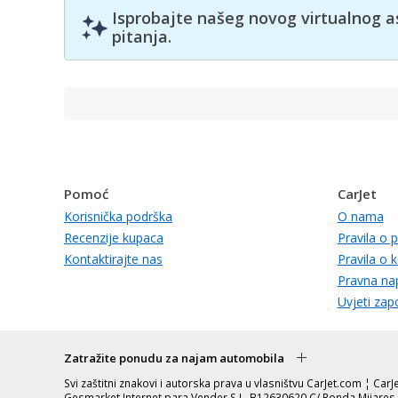
Isprobajte našeg novog virtualnog a
pitanja.
Pomoć
CarJet
Korisnička podrška
O nama
Recenzije kupaca
Pravila o p
Kontaktirajte nas
Pravila o 
Pravna n
Uvjeti zap
Zatražite ponudu za najam automobila
Svi zaštitni znakovi i autorska prava u vlasništvu CarJet.com ¦ Ca
Gesmarket Internet para Vender S.L. B12630620 C/ Ronda Mijares 