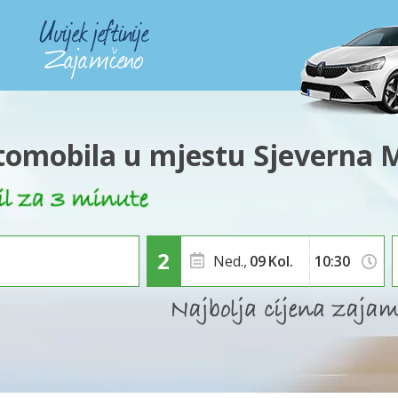
omobila u mjestu Sjeverna 
Ned.,
09
Kol.