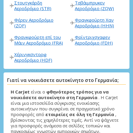
Στουτγκάρδη
Τσβάιμπρυκεν
Αεροδρόμιο (STR)
Αεροδρόμιο (ZQW)
Φέρεν Αεροδρόμιο
Φραγκφούρτη Χαν
(ZQF)
Αεροδρόμιο (HHN)
Φρανκφούρτη επί του
Φρίντριχσχαφεν
Μάιν Αεροδρόμιο (FRA)
Αεροδρόμιο (FDH)
Χέρινγκσντορφ
Αεροδρόμιο (HDF)
Γιατί να νοικιάσετε αυτοκίνητο στο Γερμανία;
Η CarJet
είναι ο
φθηνότερος τρόπος για να
νοικιάσετε αυτοκίνητο στη Γερμανία
. Η CarJet
είναι μια ιστοσελίδα σύγκρισης ενοικίασης
αυτοκινήτων που συγκρίνει σε πραγματικό χρόνο
προσφορές από
εταιρείες σε όλη τη Γερμανία
,
βρίσκοντας τις χαμηλότερες τιμές. Αντί να ψάχνετε
για προσφορές ανάμεσα σε σελίδες τοπικών και
παγκοσμίως γνωστών εμπορικών σημάτων,