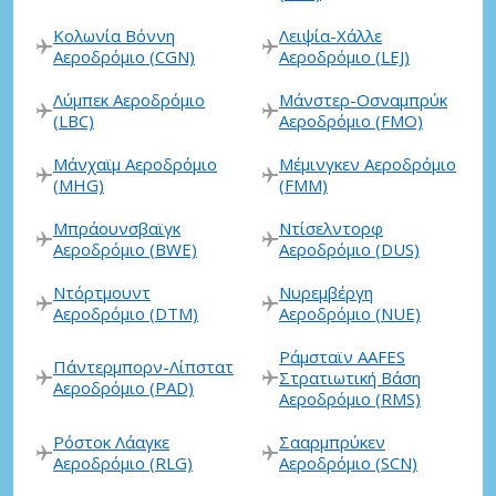
Κολωνία Βόννη
Λειψία-Χάλλε
Αεροδρόμιο (CGN)
Αεροδρόμιο (LEJ)
Λύμπεκ Αεροδρόμιο
Μάνστερ-Οσναμπρύκ
(LBC)
Αεροδρόμιο (FMO)
Μάνχαϊμ Αεροδρόμιο
Μέμινγκεν Αεροδρόμιο
(MHG)
(FMM)
Μπράουνσβαϊγκ
Ντίσελντορφ
Αεροδρόμιο (BWE)
Αεροδρόμιο (DUS)
Ντόρτμουντ
Νυρεμβέργη
Αεροδρόμιο (DTM)
Αεροδρόμιο (NUE)
Ράμσταϊν AAFES
Πάντερμπορν-Λίπστατ
Στρατιωτική Βάση
Αεροδρόμιο (PAD)
Αεροδρόμιο (RMS)
Ρόστοκ Λάαγκε
Σααρμπρύκεν
Αεροδρόμιο (RLG)
Αεροδρόμιο (SCN)