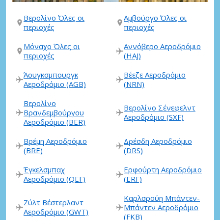
Βερολίνο Όλες οι
Αμβούργο Όλες οι
περιοχές
περιοχές
Μόναχο Όλες οι
Αννόβερο Αεροδρόμιο
περιοχές
(HAJ)
Άουγκσμπουργκ
Βέεζε Αεροδρόμιο
Αεροδρόμιο (AGB)
(NRN)
Βερολίνο
Βερολίνο Σένεφελντ
Βρανδεμβούργου
Αεροδρόμιο (SXF)
Αεροδρόμιο (BER)
Βρέμη Αεροδρόμιο
Δρέσδη Αεροδρόμιο
(BRE)
(DRS)
Έγκελσμπαχ
Ερφούρτη Αεροδρόμιο
Αεροδρόμιο (QEF)
(ERF)
Καρλσρούη Μπάντεν-
Ζύλτ Βέστερλαντ
Μπάντεν Αεροδρόμιο
Αεροδρόμιο (GWT)
(FKB)