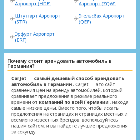
Аэропорт (HDF)
Аэропорт (ZQW)
Штутгарт Аэропорт
Эгельсбах Аэропорт
(STR)
(QEF)
Эрфурт Аэропорт
(ERF)
Почему стоит арендовать автомобиль в
Германия?
CarJet
—
самый дешевый способ арендовать
автомобиль в Германии
. CarJet — это сайт
сравнения цен на аренду автомобилей, который
сравнивает предложения в режиме реального
времени от
компаний по всей Германии
, находя
самые низкие цены. Вместо того, чтобы искать
предложения на страницах и страницах местных и
всемирно известных брендов, воспользуйтесь
нашим сайтом, и вы найдете лучшие предложения
Лучшие сбережения
за секунду.
Получите доступ к эксклюзивным