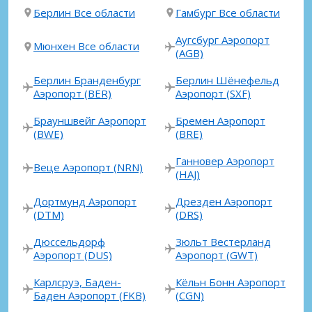
Берлин Все области
Гамбург Все области
Аугсбург Аэропорт
Мюнхен Все области
(AGB)
Берлин Бранденбург
Берлин Шёнефельд
Аэропорт (BER)
Аэропорт (SXF)
Брауншвейг Аэропорт
Бремен Аэропорт
(BWE)
(BRE)
Ганновер Аэропорт
Веце Аэропорт (NRN)
(HAJ)
Дортмунд Аэропорт
Дрезден Аэропорт
(DTM)
(DRS)
Дюссельдорф
Зюльт Вестерланд
Аэропорт (DUS)
Аэропорт (GWT)
Карлсруэ, Баден-
Кёльн Бонн Аэропорт
Баден Аэропорт (FKB)
(CGN)