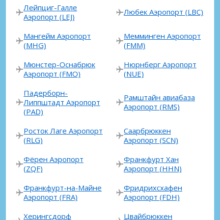
Лейпциг-Галле
Любек Аэропорт (LBC)
Аэропорт (LEJ)
Мангейм Аэропорт
Мемминген Аэропорт
(MHG)
(FMM)
Мюнстер-Оснабрюк
Нюрнберг Аэропорт
Аэропорт (FMO)
(NUE)
Падерборн-
Рамштайн авиабаза
Липпштадт Аэропорт
Аэропорт (RMS)
(PAD)
Росток Лаге Аэропорт
Саарбрюккен
(RLG)
Аэропорт (SCN)
Фёрен Аэропорт
Франкфурт Хан
(ZQF)
Аэропорт (HHN)
Франкфурт-на-Майне
Фридрихсхафен
Аэропорт (FRA)
Аэропорт (FDH)
Херингсдорф
Цвайбрюккен