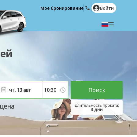
Мое бронирование
Войти
Выберите язык
English
Español
лей
Deutsch
Français
Italiano
Nederlands
Português
English (US)
Polski
Türkçe
Поиск
чт,
13
авг
Română
Ελληνικά
Русский
Hrvatski
3
дни
العربية