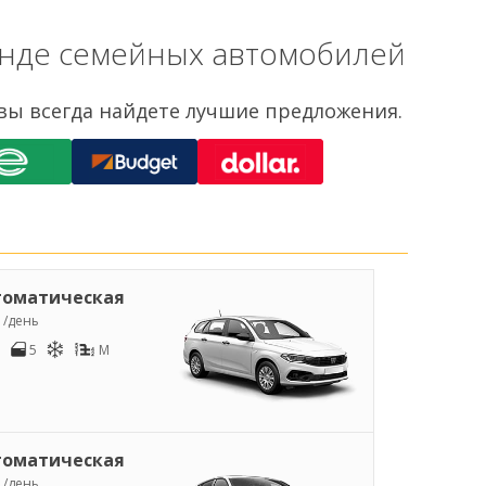
енде семейных автомобилей
 вы всегда найдете лучшие предложения.
томатическая
1
/день
5
M
томатическая
1
/день