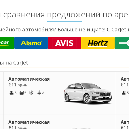
ля сравнения предложений по ар
ейного автомобиля? Больше не ищите! С CarJet
 на CarJet
Автоматическая
Ав
€11
€1
/день
5
5
A
5
Автоматическая
Ав
€11
€1
/день