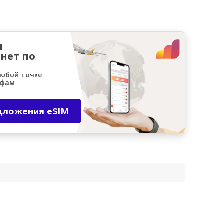
и
нет по
любой точке
ифам
дложения eSIM