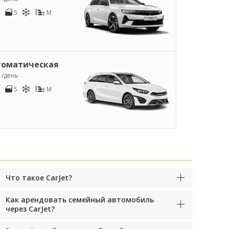
5
M
томатическая
1
/день
5
M
Что такое CarJet?
Как арендовать семейный автомобиль
через CarJet?