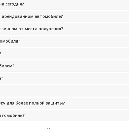
на сегодня?
на арендованном автомобиле?
тличном от места получения?
томобиля?
?
билем?
а?
вку для более полной защиты?
автомобиль?