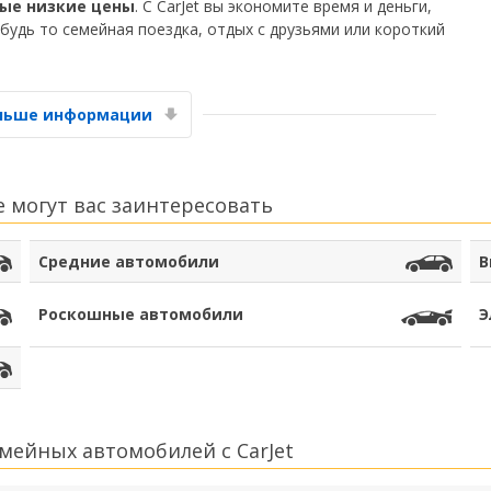
ые низкие цены
. С CarJet вы экономите время и деньги,
удь то семейная поездка, отдых с друзьями или короткий
Лучшие сбережения
Получите доступ к эксклюзивным
предложениям партнёров
ольше информации
 могут вас заинтересовать
Войти с помощью eLink
Средние автомобили
В
Роскошные автомобили
Э
мейных автомобилей с CarJet