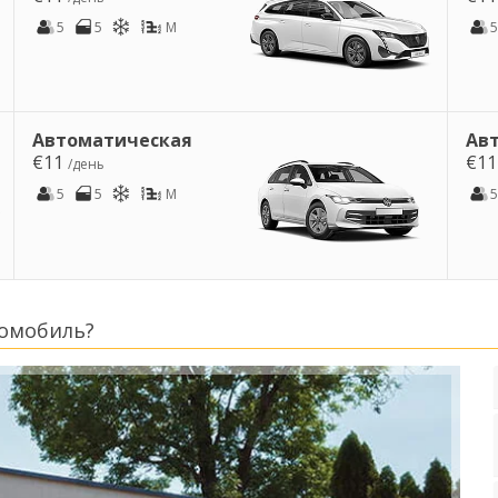
5
5
M
5
Автоматическая
Ав
€11
€1
/день
5
5
M
5
томобиль?