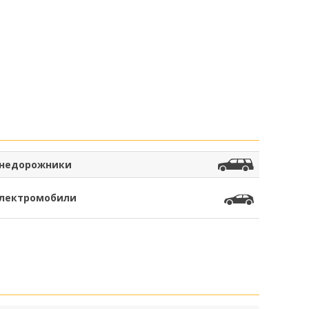
недорожники
лектромобили