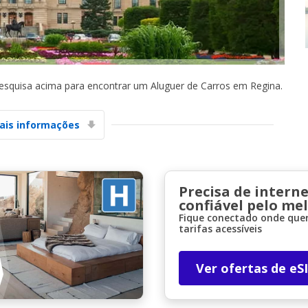
pesquisa acima para encontrar um Aluguer de Carros em Regina.
Descontos especiais
ais informações
Aceda a ofertas exclusivas dos nossos
fornecedores
Precisa de interne
confiável pelo me
Iniciar sessão com eLink
Fique conectado onde quer
tarifas acessíveis
Ver ofertas de eS