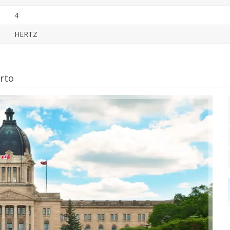
4
HERTZ
rto