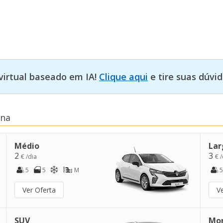
virtual baseado em IA!
Clique aqui
e tire suas dúvid
ina
Médio
Lar
2
3
€ /dia
€ /
5
5
M
5
Ver Oferta
V
SUV
Mo