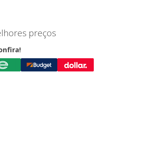
elhores preços
onfira!