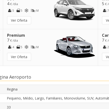
4
5
€ /dia
€ /
5
5
M
7
Ver Oferta
V
Premium
Car
7
7
€ /dia
€ /
4
5
M
2
Ver Oferta
V
gina Aeroporto
Regina
Pequeno, Médio, Largo, Familiares, Monovolume, SUV, Automát
33