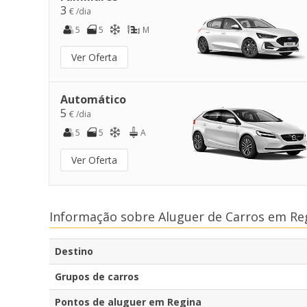
3
€ /dia
5
5
M
Ver Oferta
Automático
5
€ /dia
5
5
A
Ver Oferta
Informação sobre Aluguer de Carros em Re
Destino
Grupos de carros
Pontos de aluguer em Regina