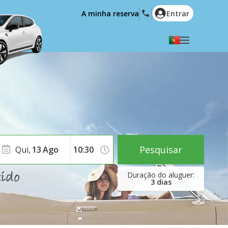
A minha reserva
Entrar
Seleccione a sua língua
English
Español
a
Deutsch
Français
Italiano
Nederlands
Português
English (US)
Polski
Türkçe
Pesquisar
Qui,
13
Ago
Română
Ελληνικά
Русский
Hrvatski
3
dias
العربية