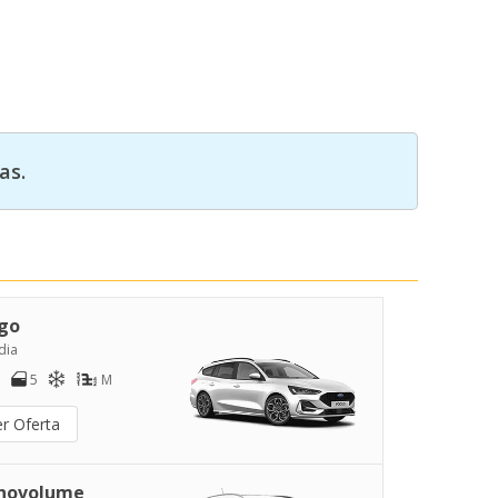
as.
go
dia
5
M
er Oferta
novolume