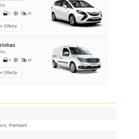
dia
5
M
er Oferta
rinhas
dia
4
M
er Oferta
ico, Premium.