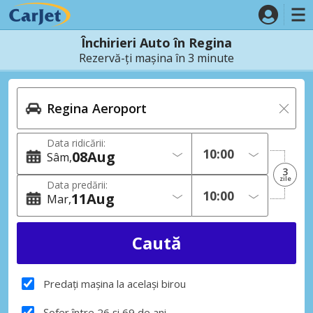
Închirieri Auto în Regina
Rezervă-ți mașina în 3 minute
Data ridicării:
08
Aug
Sâm
3
zile
Data predării:
11
Aug
Mar
Predați mașina la același birou
Șofer între 26 și 69 de ani