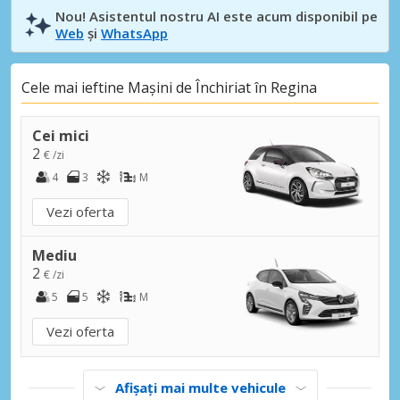
Nou! Asistentul nostru AI este acum disponibil pe
Web
și
WhatsApp
Cele mai ieftine Mașini de Închiriat în Regina
Cei mici
2
€ /zi
4
3
M
Vezi oferta
Mediu
2
€ /zi
5
5
M
Vezi oferta
Afișați mai multe vehicule