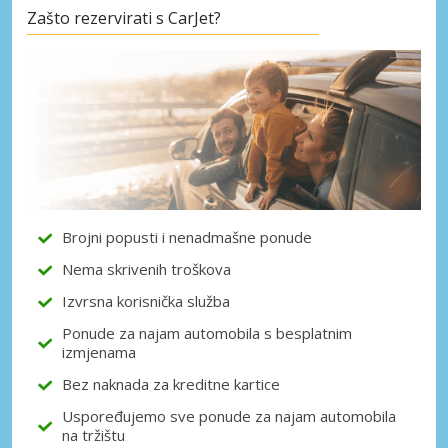
Zašto rezervirati s CarJet?
Posebni popusti
Pristupite ekskluzivnim ponudama naših
dobavljača
Prijava putem eLinka
Brojni popusti i nenadmašne ponude
Nema skrivenih troškova
Izvrsna korisnička služba
Ponude za najam automobila s besplatnim
izmjenama
Bez naknada za kreditne kartice
Uspoređujemo sve ponude za najam automobila
na tržištu