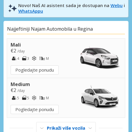
Novo! Naš AI asistent sada je dostupan na
Webu
i
WhatsAppu
Najjeftiniji Najam Automobila u Regina
Mali
€2
/day
4
3
M
Pogledajte ponudu
Medium
€2
/day
5
5
M
Pogledajte ponudu
Prikaži više vozila