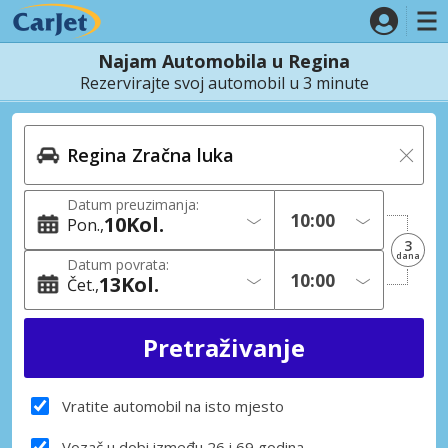
Najam Automobila u Regina
Rezervirajte svoj automobil u 3 minute
Datum preuzimanja:
10
Kol.
Pon.
3
dana
Datum povrata:
13
Kol.
Čet.
Vratite automobil na isto mjesto
Vozač u dobi između 26 i 69 godina