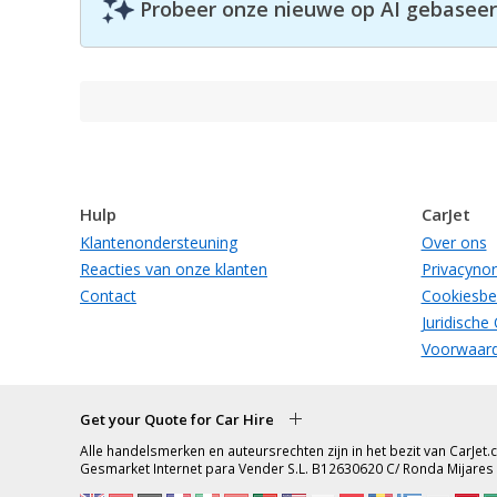
Probeer onze nieuwe op AI gebaseerd
Hulp
CarJet
Klantenondersteuning
Over ons
Reacties van onze klanten
Privacyno
Contact
Cookiesbe
Juridische
Voorwaard
Get your Quote for Car Hire
Alle handelsmerken en auteursrechten zijn in het bezit van CarJe
Gesmarket Internet para Vender S.L. B12630620 C/ Ronda Mijares 1