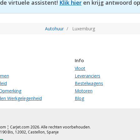
e virtuele assistent!
Klik hier
en krijg antwoord op
Autohuur
Luxemburg
Info
Vloot
rmen
Leveranciers
leid
Bestelwagens
 Opmerking
Motoren
en Werkgelegenheid
Blog
t.com ¦ CarJet.com 2026. Alle rechten voorbehouden.
90 Bis, 12002, Castellon, Spanje