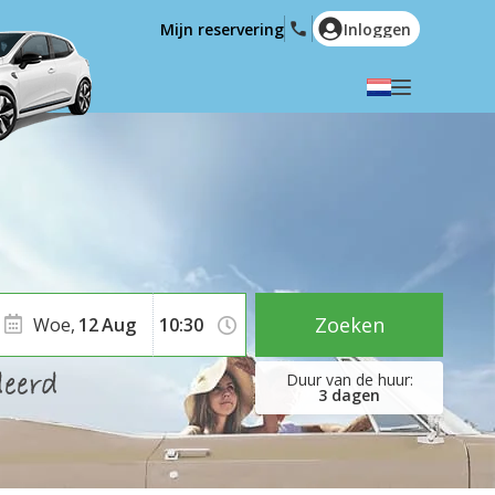
Mijn reservering
Inloggen
Selecteer uw taal
English
Español
Deutsch
Français
Italiano
Nederlands
Português
English (US)
Polski
Türkçe
Zoeken
Woe,
12
Aug
Română
Ελληνικά
Русский
Hrvatski
3
dagen
العربية