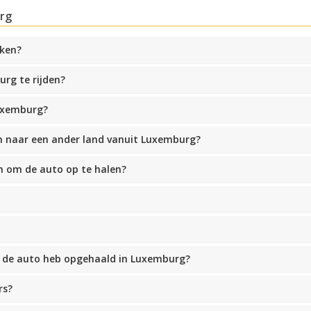
rg
eken?
rg te rijden?
Topbesparingen
Krijg toegang tot exclusieve
Luxemburg?
partneraanbiedingen
n naar een ander land vanuit Luxemburg?
m om de auto op te halen?
Inloggen met eLink
k de auto heb opgehaald in Luxemburg?
rs?