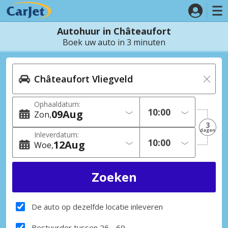
Autohuur in Châteaufort
Boek uw auto in 3 minuten
Ophaaldatum:
09
Aug
Zon
3
dagen
Inleverdatum:
12
Aug
Woe
De auto op dezelfde locatie inleveren
Bestuurder tussen 26 - 69