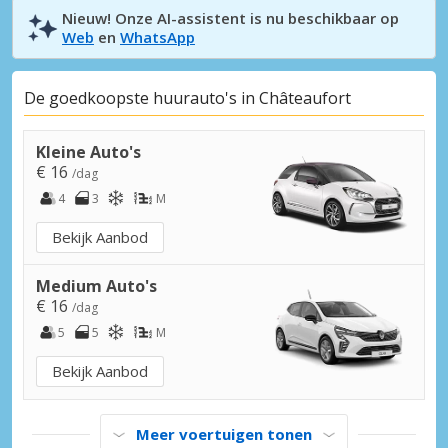
Nieuw! Onze AI-assistent is nu beschikbaar op
Web
en
WhatsApp
De goedkoopste huurauto's in Châteaufort
Kleine Auto's
€ 16
/dag
4
3
M
Bekijk Aanbod
Medium Auto's
€ 16
/dag
5
5
M
Bekijk Aanbod
Meer voertuigen tonen