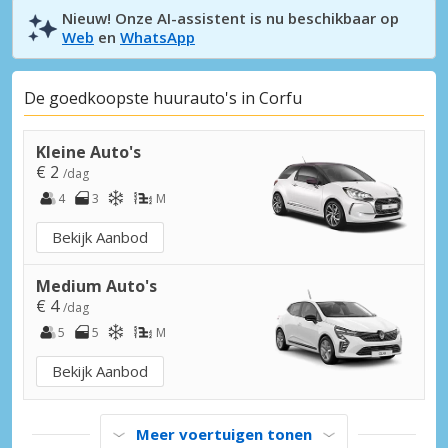
Nieuw! Onze AI-assistent is nu beschikbaar op
Web
en
WhatsApp
De goedkoopste huurauto's in Corfu
Kleine Auto's
€ 2
/dag
4
3
M
Bekijk Aanbod
Medium Auto's
€ 4
/dag
5
5
M
Bekijk Aanbod
Meer voertuigen tonen