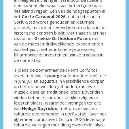
een authentieke smaak van het erfgoed van
het eiland krijgen. Een van de hoogtepunten is
het
Corfu Carnaval 2026
, dat in februari in
Corfu-Stad wordt gehouden en kleurrijke
parades, muziek en levendige optredens in het
historische centrum biedt. Met Pasen viert het
eiland het
Griekse Orthodoxe Pasen
, een
van de meest indrukwekkende evenementen
van het jaar, met emotionele processies,
filharmonische orkesten en unieke tradities in
de oude stad.
Tijdens de zomermaanden komt Corfu tot
leven met lokale
panigiria
(dorpsfeesten), die
in juni, juli en augustus in verschillende dorpen
op het eiland worden gehouden, met live
muziek, dans en traditioneel eten. Bovendien
vinden het hele jaar door talrijke religieuze
feesten plaats, waaronder vieringen ter ere
van
Heilige Spyridon
, met processies en
culturele evenementen in Corfu-Stad. Over het
algemeen combineert Corfu in 2026 levendige
culturele vieringen met diepgewortelde lokale