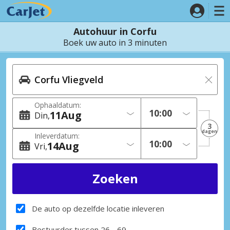
Autohuur in Corfu
Boek uw auto in 3 minuten
Ophaaldatum:
11
Aug
Din
3
dagen
Inleverdatum:
14
Aug
Vri
De auto op dezelfde locatie inleveren
Bestuurder tussen 26 - 69