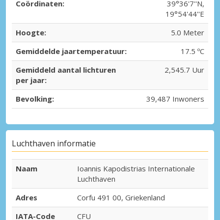
Coördinaten:
39°36'7''N,
19°54'44''E
Hoogte:
5.0 Meter
Gemiddelde jaartemperatuur:
17.5 ºC
Gemiddeld aantal lichturen
2,545.7 Uur
per jaar:
Bevolking:
39,487 Inwoners
Luchthaven informatie
Naam
Ioannis Kapodistrias Internationale
Luchthaven
Adres
Corfu 491 00, Griekenland
IATA-Code
CFU