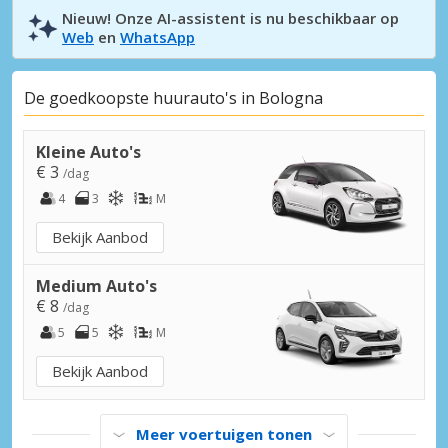
Nieuw! Onze AI-assistent is nu beschikbaar op
Web
en
WhatsApp
De goedkoopste huurauto's in Bologna
Kleine Auto's
€ 3
/dag
4
3
M
Bekijk Aanbod
Medium Auto's
€ 8
/dag
5
5
M
Bekijk Aanbod
Meer voertuigen tonen