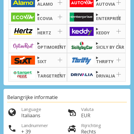
ALAMO
AUTOVIA
ECOVIA
ENTERPRISE
HERTZ
KEDDY
Topbesparingen
OPTIMORENT
SICILY BY CAR
Krijg toegang tot exclusieve
partneraanbiedingen
SIXT
THRIFTY
TARGETRENT
DRIVALIA
Inloggen met eLink
Belangrijke informatie
Language
Valuta
Italiaans
EUR
Landnummer
Rijrichting
+ 39
Rechts