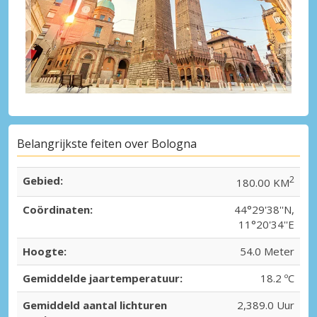
Belangrijkste feiten over Bologna
Gebied:
2
180.00 KM
Coördinaten:
44°29'38''N,
11°20'34''E
Hoogte:
54.0 Meter
Gemiddelde jaartemperatuur:
18.2 ºC
Gemiddeld aantal lichturen
2,389.0 Uur