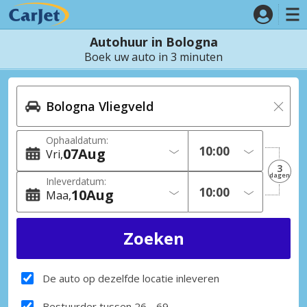
Autohuur in Bologna
Boek uw auto in 3 minuten
Ophaaldatum:
07
Aug
Vri
3
dagen
Inleverdatum:
10
Aug
Maa
De auto op dezelfde locatie inleveren
Bestuurder tussen 26 - 69